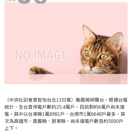
（中央社記者曾智怡台北13日電）颱風楊柳襲台，根據台電
統計，全台曾停電戶數約25.4萬戶，目前剩約6萬戶尚未復
電，其中以台東縣1萬8981戶、台南市1萬6648戶最多，其
次為高雄市、嘉義縣、屏東縣，尚未復電戶數各約5000戶
上下。