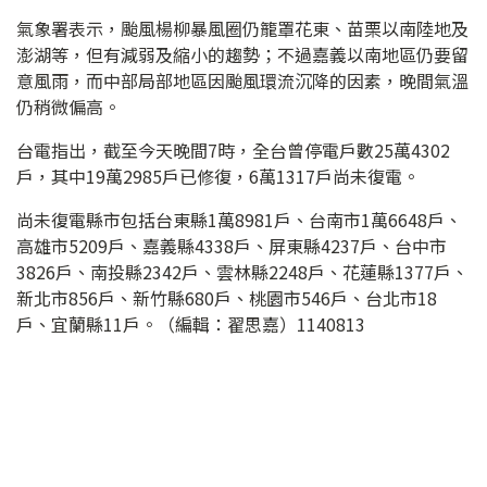
氣象署表示，颱風楊柳暴風圈仍籠罩花東、苗栗以南陸地及
澎湖等，但有減弱及縮小的趨勢；不過嘉義以南地區仍要留
意風雨，而中部局部地區因颱風環流沉降的因素，晚間氣溫
仍稍微偏高。
台電指出，截至今天晚間7時，全台曾停電戶數25萬4302
戶，其中19萬2985戶已修復，6萬1317戶尚未復電。
尚未復電縣市包括台東縣1萬8981戶、台南市1萬6648戶、
高雄市5209戶、嘉義縣4338戶、屏東縣4237戶、台中市
3826戶、南投縣2342戶、雲林縣2248戶、花蓮縣1377戶、
新北市856戶、新竹縣680戶、桃園市546戶、台北市18
戶、宜蘭縣11戶。（編輯：翟思嘉）1140813