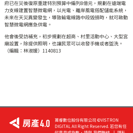
府已在災後復原重建特別預算中編列8億元，規劃在遠端電
力支線建置智慧微電網，以光電、離岸風電搭配儲能系統，
未來在天災異變發生，導致輸電線路中段毀損時，就可啟動
智慧微電網應急供電。
他會後受訪補充，初步規劃在超商、村里活動中心、大型宮
廟設置，除提供照明，也讓民眾可以收發手機或者盥洗。
（編輯：林淑媛）1140813
萬睿數位股份有限公司 ©VISTRON
DIGITAL All Right Reserved. 若您有任
何意見或指教，請與
我們聯絡
|
隱私