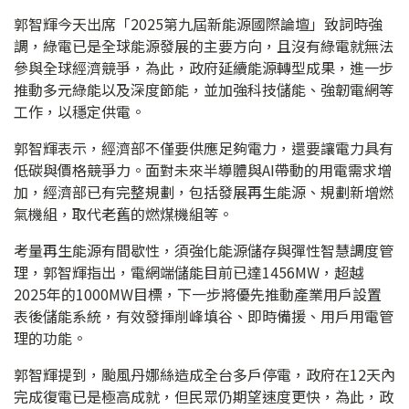
郭智輝今天出席「2025第九屆新能源國際論壇」致詞時強
調，綠電已是全球能源發展的主要方向，且沒有綠電就無法
參與全球經濟競爭，為此，政府延續能源轉型成果，進一步
推動多元綠能以及深度節能，並加強科技儲能、強韌電網等
工作，以穩定供電。
郭智輝表示，經濟部不僅要供應足夠電力，還要讓電力具有
低碳與價格競爭力。面對未來半導體與AI帶動的用電需求增
加，經濟部已有完整規劃，包括發展再生能源、規劃新增燃
氣機組，取代老舊的燃煤機組等。
考量再生能源有間歇性，須強化能源儲存與彈性智慧調度管
理，郭智輝指出，電網端儲能目前已達1456MW，超越
2025年的1000MW目標，下一步將優先推動產業用戶設置
表後儲能系統，有效發揮削峰填谷、即時備援、用戶用電管
理的功能。
郭智輝提到，颱風丹娜絲造成全台多戶停電，政府在12天內
完成復電已是極高成就，但民眾仍期望速度更快，為此，政