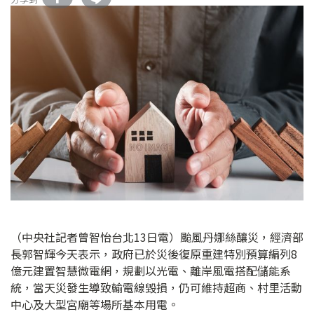
（中央社記者曾智怡台北13日電）颱風丹娜絲釀災，經濟部
長郭智輝今天表示，政府已於災後復原重建特別預算編列8
億元建置智慧微電網，規劃以光電、離岸風電搭配儲能系
統，當天災發生導致輸電線毀損，仍可維持超商、村里活動
中心及大型宮廟等場所基本用電。