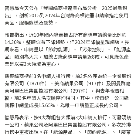
智慧局今天公布「我國綠商標產業布局分析─2025最新報
告」，剖析2015到2024年台灣綠商標註冊申請案指定使用
商品、服務態樣及趨勢。
報告指出，近10年國內綠商標占所有商標申請總量比例約
14.30%，整體似有下降趨勢，但2024年降幅呈現趨緩。長
期來看，申請量以「節約能源」、「污染控制」、「能源產
品」類別為大宗，加總占綠商標申請量近8成，可見綠色產
業是以這3大領域為重心。
觀察綠商標前3名申請人排行榜，前3名依序為統一企業股份
有限公司（1870件）、美商蘋果公司（917件）及開曼群島
商阿里巴巴集團控股有限公司（297件），與去年報告相
較，前3名申請人名次順序均相同，其中，榜首統一公司綠
商標申請量成長15.65%，為唯一申請量正成長的公司。
智慧局表示，按9大群組各大類前3大申請人排行，可發現統
一公司、蘋果公司及阿里巴巴集團控股有限公司，多次於排
行榜中重複出現。在「能源產品」、「節約能源」、「廢棄