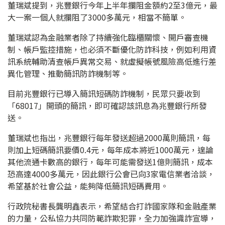
董瑞斌提到，兆豐銀行今年上半年攔阻金額約2至3億元，最
大一案一個人就攔阻了3000多萬元，相當不簡單。
董瑞斌認為金融業者除了持續強化臨櫃關懷、開戶審查機
制、帳戶監控措施，也必須不斷優化防詐科技，例如利用資
訊系統輔助清查帳戶異常交易、就虛擬帳號風險高低進行差
異化管理、推動簡訊防詐機制等。
目前兆豐銀行已導入簡訊短碼防詐機制，民眾只要收到
「68017」開頭的簡訊，即可確認該訊息為兆豐銀行所發
送。
董瑞斌也指出，兆豐銀行每年發送超過2000萬則簡訊，每
則加上短碼簡訊要價0.4元，每年成本將近1000萬元，遑論
其他流通卡數高的銀行，每年可能需發送1億則簡訊，成本
恐高達4000多萬元，因此銀行公會已向3家電信業者洽談，
希望基於社會公益，能夠降低簡訊短碼費用。
行政院秘書長龔明鑫表示，希望結合打詐國家隊和金融產業
的力量，公私協力共同防範詐欺犯罪，全力加強識詐宣導，