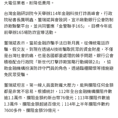
大電信業者，盼降低費用。
台灣金融研訓院今天舉辦114年金融科技打詐高峰會，行政
院秘書長龔明鑫、董瑞斌與會致詞，宣示啟動銀行公會防制
詐欺聯繫平台，並共同響應「金警聯手165」，目標今年底
前舉辦165場防詐宣導活動。
董瑞斌表示，當前金融詐騙手法日新月異，從傳統電話詐
騙、假交友，到現在透過AI技術騙取民眾的資金財產，不僅
是台灣社會的痛，也是各國都要處理的棘手問題。銀行公會
積極配合行政院「新世代打擊詐欺策略行動綱領2.0」，協
助金融機構扮演防詐守門員的角色，透過臨櫃關懷等措施避
免民眾受騙。
董瑞斌坦言，第一線人員面對龐大壓力，能夠攔阻任何金額
都是非常不容易。根據統計，112年全台金融機構攔阻件數
逾1.1萬件、攔阻金額約新台幣76億元；113年攔阻件數逾
1.3萬件、攔阻金額超過百億元；114年上半年攔阻件數約
7600多件、攔阻金額59億元。