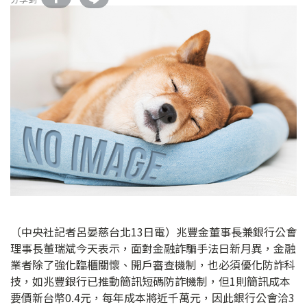
（中央社記者呂晏慈台北13日電）兆豐金董事長兼銀行公會
理事長董瑞斌今天表示，面對金融詐騙手法日新月異，金融
業者除了強化臨櫃關懷、開戶審查機制，也必須優化防詐科
技，如兆豐銀行已推動簡訊短碼防詐機制，但1則簡訊成本
要價新台幣0.4元，每年成本將近千萬元，因此銀行公會洽3