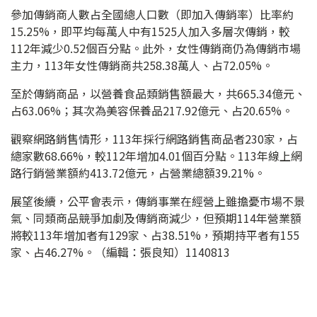
參加傳銷商人數占全國總人口數（即加入傳銷率）比率約
15.25%，即平均每萬人中有1525人加入多層次傳銷，較
112年減少0.52個百分點。此外，女性傳銷商仍為傳銷市場
主力，113年女性傳銷商共258.38萬人、占72.05%。
至於傳銷商品，以營養食品類銷售額最大，共665.34億元、
占63.06%；其次為美容保養品217.92億元、占20.65%。
觀察網路銷售情形，113年採行網路銷售商品者230家，占
總家數68.66%，較112年增加4.01個百分點。113年線上網
路行銷營業額約413.72億元，占營業總額39.21%。
展望後續，公平會表示，傳銷事業在經營上雖擔憂市場不景
氣、同類商品競爭加劇及傳銷商減少，但預期114年營業額
將較113年增加者有129家、占38.51%，預期持平者有155
家、占46.27%。（編輯：張良知）1140813