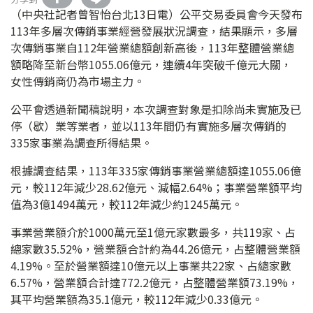
（中央社記者曾智怡台北13日電）公平交易委員會今天發布
113年多層次傳銷事業經營發展狀況調查，結果顯示，多層
次傳銷事業自112年營業總額創新高後，113年整體營業總
額略降至新台幣1055.06億元，連續4年突破千億元大關，
女性傳銷商仍為市場主力。
公平會透過新聞稿說明，本次調查對象是扣除尚未實施及已
停（歇）業等業者，並以113年間仍有實施多層次傳銷的
335家事業為調查所得結果。
根據調查結果，113年335家傳銷事業營業總額達1055.06億
元，較112年減少28.62億元、減幅2.64%；事業營業額平均
值為3億1494萬元，較112年減少約1245萬元。
事業營業額介於1000萬元至1億元家數最多，共119家、占
總家數35.52%，營業額合計約為44.26億元，占整體營業額
4.19%。至於營業額達10億元以上事業共22家、占總家數
6.57%，營業額合計達772.2億元，占整體營業額73.19%，
其平均營業額為35.1億元，較112年減少0.33億元。