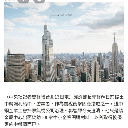
（中央社記者曾智怡台北13日電）經濟部長郭智輝日前提出
中鋼讓利給中下游業者，作為關稅衝擊因應措施之一，遭中
鋼企業工會抨擊無視公司治理。郭智輝今天澄清，他只是請
金屬中心出面協助100家中小企業團購材料，以利取得較優
惠的中盤價而已。