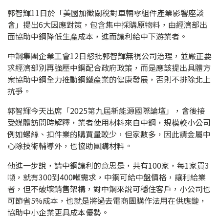
郭智輝11日於「美國加徵關稅對車輛零組件產業影響座談
會」提出6大因應對策，包含集中採購原物料，由經濟部出
面協助中鋼降低生產成本，進而讓利給中下游業者。
中鋼集團企業工會12日怒批郭智輝無視公司治理，並嚴正要
求經濟部別再強壓中鋼配合政府政策，而是應該提出具體方
案協助中鋼全力推動鋼鐵產業的健康發展，否則不排除北上
抗爭。
郭智輝今天出席「2025第九屆新能源國際論壇」，會後接
受媒體訪問時解釋，業者使用材料來自中鋼，規模較小公司
例如螺絲、扣件業的購買量較少，但家數多，因此請金屬中
心除技術輔導外，也協助團購材料。
他進一步說，請中鋼讓利的意思是，共有100家，每1家買3
噸，就有300到400噸需求，中鋼可給中盤價格，讓利給業
者，但不破壞銷售架構，對中鋼來說可穩住客戶，小公司也
可節省5%成本，也就是將過去電商團購作法用在供應鏈，
協助中小企業更具成本優勢。