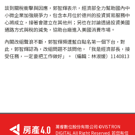
談到關稅衝擊與因應，郭智輝表示，經濟部全力幫助國內中
小微企業加強競爭力，包含本月位於德州的投資貿易服務中
心將成立，接著會建立在其他州；另也在討論透過投資美國
通路方式與稅的減免，協助台廠進入美國消費市場。
內閣改組聲浪不斷，郭智輝頻遭藍白點名第一個下台，對
此，郭智輝認為，改組問題不該問他，「我是經濟部長，接
受任務，一定要把工作做好」。（編輯：林淑媛）1140813
萬睿數位股份有限公司 ©VISTRON
DIGITAL All Right Reserved. 若您有任