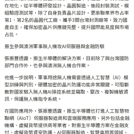
在地化，從半導體研發設計、晶圓製造、後段封裝測試、模
組驗證測試等，除了自身負責晶片設計，更串聯業界市占率
第1、第2名的晶圓代工廠、攜手3間台灣封測廠等，致力國
產自主，確保加密晶片供應鏈完整，提升國際能見度與市場
占比。
振生參與澳洲軍事無人機攻AI伺服器與金融防駭
張振豐透露，振生半導體的解決方案，目前除了與台灣國防
部門合作外，也參與澳洲無人機合作案。
他進一步說明，軍事用途無人機需要透過人工智慧（AI）模
型訓練與判別，硬體加密的晶片防護功能非常關鍵，可阻斷
敵對國家駭入無人機AI操控系統並竊取、竄改、複製機敏資
訊，保護無人機指令系統。
在國防應用外，張振豐透露，振生半導體也打進人工智慧物
聯網（AIoT）伺服器製造商和雲端服務應用，另外包括金融
機構、虛擬貨幣提供商等業者，對振生半導體方案在金融支
付、虛擬貨幣資安防護、AI伺服器製造、智慧車用等領域，