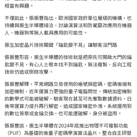
相當有興趣。
不僅如此，張振豐指出，歐洲國家政府單位層級的機構，也
持續與振生半導體接洽，討論演算法和防範竄改應用在機器
人、機器狗等無人載具應用的可能性。
振生加密晶片技術關鍵「鑰匙變不見」讓駭客沒門路
張振豐形容，振生半導體的技術就是把原先可開啟大門的鑰
匙變不見，有心人士根本找不到鑰匙，無法複製、反向工程
技術仿造或側錄攻擊。
張振豐解釋，平常網路交易使用的帳號與密碼，密碼後端有
加密機制，近年運算力更強的量子電腦問世，傳統加密機制
的數學式可能被破解，駭客現在甚至可先奪取數據資料、日
後等運算力提升再行解密，造成國家機密外洩，系統運用到
的數位簽章或金鑰交換，也可能遭破解、身分被盜用。
張振豐說，振生半導體在2024年底推出物理不可複製功能
（PUF）為基礎的後量子密碼學演算法晶片，整合自主研發