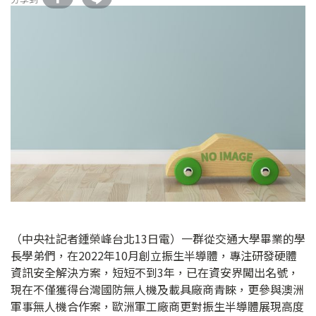
（中央社記者鍾榮峰台北13日電）一群從交通大學畢業的學
長學弟們，在2022年10月創立振生半導體，專注研發硬體
資訊安全解決方案，短短不到3年，已在資安界闖出名號，
現在不僅獲得台灣國防無人機及載具廠商青睞，更參與澳洲
軍事無人機合作案，歐洲軍工廠商更對振生半導體展現高度