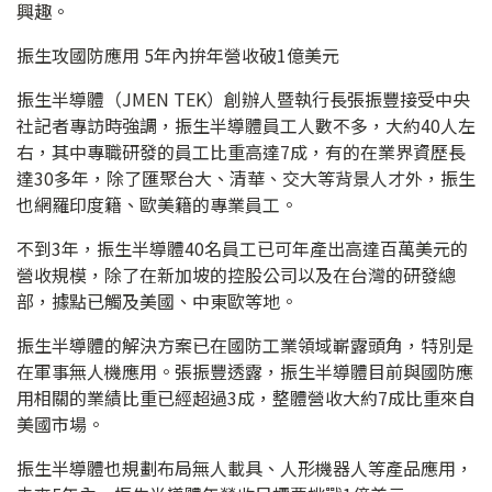
興趣。
振生攻國防應用 5年內拚年營收破1億美元
振生半導體（JMEN TEK）創辦人暨執行長張振豐接受中央
社記者專訪時強調，振生半導體員工人數不多，大約40人左
右，其中專職研發的員工比重高達7成，有的在業界資歷長
達30多年，除了匯聚台大、清華、交大等背景人才外，振生
也網羅印度籍、歐美籍的專業員工。
不到3年，振生半導體40名員工已可年產出高達百萬美元的
營收規模，除了在新加坡的控股公司以及在台灣的研發總
部，據點已觸及美國、中東歐等地。
振生半導體的解決方案已在國防工業領域嶄露頭角，特別是
在軍事無人機應用。張振豐透露，振生半導體目前與國防應
用相關的業績比重已經超過3成，整體營收大約7成比重來自
美國市場。
振生半導體也規劃布局無人載具、人形機器人等產品應用，