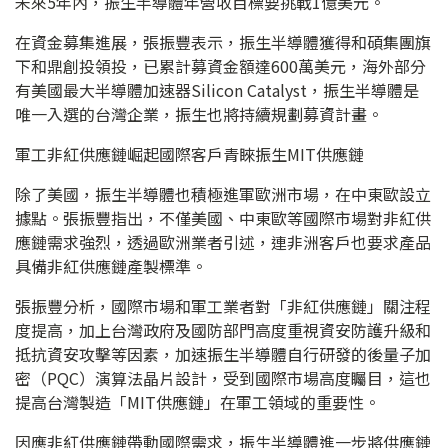
未來5年內，振生半導體年營收目標要挑戰1億美元。
在資金募集進展，張振豐表示，振生半導體獲得和碩集團旗
下和鼎創投領投，已累計募資金額達600萬美元，海外部分
有美國最大半導體加速器Silicon Catalyst，振生半導體是
唯一入選的台灣企業，振生也將持續規劃募資計畫。
軍工非紅供應鏈崛起國際客戶青睞振生MIT供應鏈
除了美國，振生半導體也積極進軍歐洲市場，在中東歐設立
據點。張振豐指出，不僅美國、中東歐等國際市場對非紅供
應鏈需求強烈，透過歐洲業者引述，連非洲客戶也要求產品
具備非紅供應鏈產製標準。
張振豐分析，國際市場和軍工業者對「非紅供應鏈」關注程
度提高，加上台灣政府及國防部門高度重視資安防護升級和
抵抗資安攻擊等因素，加速振生半導體自行研發的後量子加
密（PQC）演算法晶片設計，受到國際市場高度矚目，這也
提高台灣製造「MIT供應鏈」在軍工領域的重要性。
因應非紅供應鏈帶動國際需求，振生半導體進一步將供應鏈