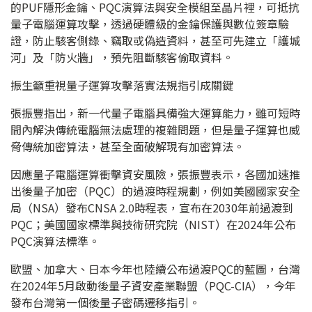
的PUF隱形金鑰、PQC演算法與安全模組至晶片裡，可抵抗
量子電腦運算攻擊，透過硬體級的金鑰保護與數位簽章驗
證，防止駭客側錄、竊取或偽造資料，甚至可先建立「護城
河」及「防火牆」，預先阻斷駭客偷取資料。
振生籲重視量子運算攻擊落實法規指引成關鍵
張振豐指出，新一代量子電腦具備強大運算能力，雖可短時
間內解決傳統電腦無法處理的複雜問題，但是量子運算也威
脅傳統加密算法，甚至全面破解現有加密算法。
因應量子電腦運算衝擊資安風險，張振豐表示，各國加速推
出後量子加密（PQC）的過渡時程規劃，例如美國國家安全
局（NSA）發布CNSA 2.0時程表，宣布在2030年前過渡到
PQC；美國國家標準與技術研究院（NIST）在2024年公布
PQC演算法標準。
歐盟、加拿大、日本今年也陸續公布過渡PQC的藍圖，台灣
在2024年5月啟動後量子資安產業聯盟（PQC-CIA），今年
發布台灣第一個後量子密碼遷移指引。