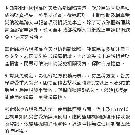
財政部北區國稅局昨天發布新聞稿表示，對於民眾因災害造
成的財產損失，將秉持從寬、從速原則，主動協助及輔導受
災納稅義務人申報各項稅捐減免事宜。除了可以臨櫃辦理與
書面郵寄申請外，也可至財政部稅務入口網線上申請稅捐減
免，快速又省時。
彰化縣地方稅務局今天也透過新聞稿，呼籲民眾多加注意自
身安全，若因天災造成房屋損壞、土地流失或車輛毀損等財
產損害，民眾可依法申請減免相關稅負，保障自身權益。
針對減免規定，彰化縣地方稅務局表示，房屋稅方面，若房
屋遭受重大災害，毀損面積占整棟面積達3成以上不及5成的
房屋，房屋稅減半徵收；毀損面積達5成以上，必須修復始
能使用的房屋，免徵房屋稅。
彰化縣地方稅務局表示，使用牌照稅方面，汽車及151cc以
上機車如因災害受損無法使用，應向監理機關辦理報停或報
廢登記，依監理機關通報資料，退還車輛無法使用期間溢繳
的牌照稅。