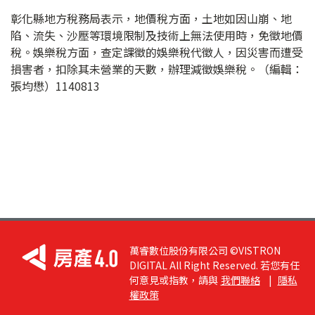
彰化縣地方稅務局表示，地價稅方面，土地如因山崩、地
陷、流失、沙壓等環境限制及技術上無法使用時，免徵地價
稅。娛樂稅方面，查定課徵的娛樂稅代徵人，因災害而遭受
損害者，扣除其未營業的天數，辦理減徵娛樂稅。（編輯：
張均懋）1140813
萬睿數位股份有限公司 ©VISTRON
DIGITAL All Right Reserved. 若您有任
何意見或指教，請與
我們聯絡
|
隱私
權政策