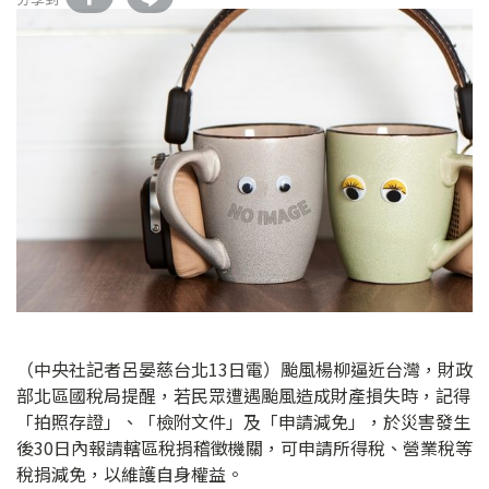
（中央社記者呂晏慈台北13日電）颱風楊柳逼近台灣，財政
部北區國稅局提醒，若民眾遭遇颱風造成財產損失時，記得
「拍照存證」、「檢附文件」及「申請減免」，於災害發生
後30日內報請轄區稅捐稽徵機關，可申請所得稅、營業稅等
稅捐減免，以維護自身權益。