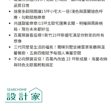
品質日常
捨棄多餘隔間讓15坪小宅大一倍!淺色與莫蘭迪色呼
應，勾勒賦格樂章
共譜甜蜜樂章!15坪北歐宅匯集玄關、吧檯與兩房格
局，現在未來都好住
百萬預算看這裡!!新竹23坪新婚宅滿足你對家的所有
想像
三代同堂是生活的福氣！獨棟別墅坐擁窗景客廳與溫
馨餐廚，五房四衛賦予每個人專屬空間
不必向預算妥協！百萬內改造 23 坪新成屋，海量收納
與特色北歐風輕鬆搞定