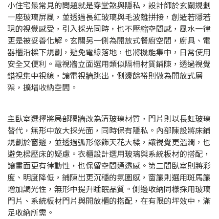
小住宅最常見的問題就是穿堂煞與隱私，設計師於玄關規劃
一座玻璃屏風，並透過長紅玻璃與毛波離拼接，創造若隱若
現的視覺感受，引入採光同時，也不壓縮空間感，風水一律
更是被妥善化解。玄關另一側為開放式餐廚空間，廚具、電
器櫃沿樑下規劃，避免電線落地，也將機能集中，日常使用
安全又便利。電視牆立面選用類似隔柵材質鋪陳，透過視覺
錯視集中視線，讓電視牆跳出，側邊餘裕則做為開放式層
架，擴增收納空間。
主臥室選擇將局部隔牆改為清玻璃材質，門片則以長虹玻璃
替代，無形中放大採光面，同時保有隱私。內部陳設將床鋪
規劃於窗邊，並透過弧形修飾天花大樑，讓視覺更溫潤，也
避免樑壓床的疑慮。衣櫃設計選用玻璃與系統板材的搭配，
讓畫面更有律動性，也保留空間通透感。第二間臥室則將彩
度、明度降低，鋪陳出更沉穩的氛圍感，窗簾則選用斑馬簾
增加調光性，無形中提升睡眠品質。側邊收納同樣採用玻璃
門片、系統板材門片與開放櫃的搭配，在有限的坪效中，滿
足收納所需。