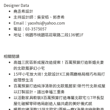
Designer Data
堯丞希設計
主持設計師：吳安栢、郭彥希
Email：
yaoxhsi@yahoo.com
電話：03-3575057
地址：
桃園市桃園區莊敬路二段136號1F
相關閱讀
高雄三民區新成屋改造提案！百萬預算打造新婚夫妻
的北歐風夢幻小宅
15坪小宅放大術! 北歐設計X三房兩廳格局精巧布局打
造理想生活
百萬預算打造純淨清新的北歐風居家!新竹竹北新成屋
以訂製設計，譜出幸福三重奏
以活動家具軟裝X百萬預算打造專屬北歐宅!17坪長型
屋化破解零碎格局創造人貓共處的美好儀式感
暖風吹拂溫煦15坪北歐宅!兩房一廳X海量收納啟動高