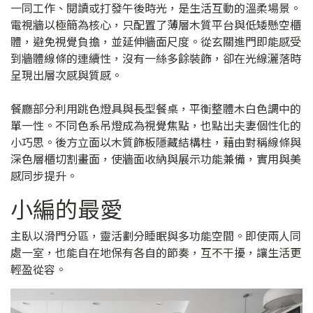
一同工作、閱讀或打發午後時光，是生活互動的溫柔場景。
電視牆以極簡為核心，只配置了薄層木質平台與低矮懸空櫃
體，避免視覺負擔，並延伸牆面尺度。從玄關進門即能感受
到牆體線條的連續性，沒有一絲多餘裝飾，卻在光線灑落時
呈現出層次感與質感。
餐廳部分利用跳色燈具與長型餐桌，平衡整體木白色調中的
單一性。不同色系吊燈成為視覺焦點，也點出夫妻個性化的
小巧思。後方立面以木質飾板隱藏結構柱，藉由對稱線條與
深色層櫃切割畫面，使牆面收納與展示功能兼備，實用與美
感同步提升。
小編的最愛
主臥以滑門分區，靈活劃分睡眠與多功能空間。即使兩人同
處一室，也能自在地保有各自的節奏，互不干擾，讓生活更
輕盈從容。