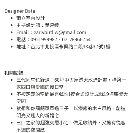
Designer Data
爾立室內設計
主持設計師：吳婉綾
Email：
earlybird.w@gmail.com
電話：0921999987、02-28966754
地址：
台北市北投區永興路二段33巷37號1樓
相關閱讀
三代同堂也舒適！68坪中古屋透天改造計畫，構築一
家四口與愛貓的慢日常
不被定義的空間最有彈性!複合式設計成就19坪魔術大
空間
就想和你簡簡單單過日子！以療癒的木白風格，創造
明亮又迷人的新婚宅
三口之家的超強夾層小宅！做足收納外，又擁有從容
不迫的空間感