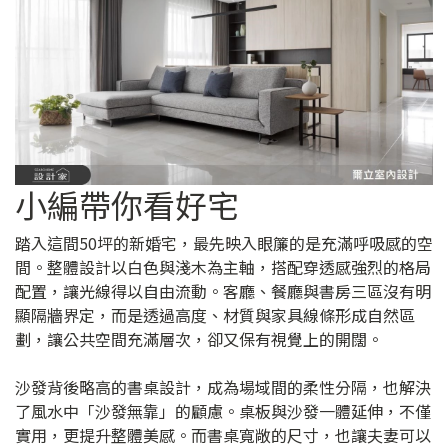
小編帶你看好宅
踏入這間50坪的新婚宅，最先映入眼簾的是充滿呼吸感的空
間。整體設計以白色與淺木為主軸，搭配穿透感強烈的格局
配置，讓光線得以自由流動。客廳、餐廳與書房三區沒有明
顯隔牆界定，而是透過高度、材質與家具線條形成自然區
劃，讓公共空間充滿層次，卻又保有視覺上的開闊。
沙發背後略高的書桌設計，成為場域間的柔性分隔，也解決
了風水中「沙發無靠」的顧慮。桌板與沙發一體延伸，不僅
實用，更提升整體美感。而書桌寬敞的尺寸，也讓夫妻可以