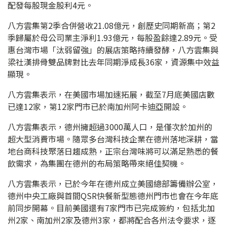
配發每股現金股利4元。
八方雲集第2季合併營收21.08億元，創歷史同期新高；第2
季歸屬於母公司業主淨利1.93億元，每股盈餘達2.89元。受
惠台灣市場「汰弱留強」的展店策略持續發酵，八方雲集與
梁社漢排骨雙品牌對比去年同期淨成長36家，資源集中效益
顯現。
八方雲集表示，在美國市場加速拓展，截至7月底美國店數
已達12家，第12家門市已於南加州阿卡迪亞開設。
八方雲集表示，德州擁超過3000萬人口，是僅次於加州的
超大型消費市場。隨眾多台灣科技企業在德州落地深耕，當
地台商科技聚落日趨成熟，正宗台灣味將可以滿足熟悉的餐
飲需求，為集團在德州的布局策略帶來絕佳契機。
八方雲集表示，已於今年在德州成立美國總部籌備辦公室，
德州中央工廠與首間QSR快餐新型態德州門市也會在今年底
前同步開幕。目前美國還有7家門市已完成簽約，包括北加
州2家、南加州2家及德州3家，都將配合各州法令要求，逐