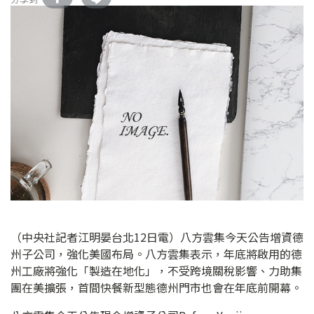
（中央社記者江明晏台北12日電）八方雲集今天公告增資德
州子公司，強化美國布局。八方雲集表示，年底將啟用的德
州工廠將強化「製造在地化」，不受跨境關稅影響、力助集
團在美擴張，首間快餐新型態德州門市也會在年底前開幕。