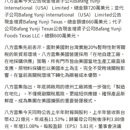
八方雲集今天公告現金增資子公司Bafang Yunji
International（USA） Limited，總金額720萬美元；並代
子公司Bafang Yunji International （USA） Limited公告
現金增資Bafang Yunji Texas，總金額達660萬美元；代子
公司Bafang Yunji Texas公告現金增資子公司Bafang Yunji
Foods Texas LLC，總額600萬美元。
八方雲集先前表示，面對美國對台灣實施20%暫時性對等關
稅的新貿易環境，八方雲集美國營運採用「在地自建工廠、
在地採購供應」策略，所有門市皆由美國當地生產工廠直接
支應，原物料採購也以美國本土為主，完全不受跨境關稅影
響，在當前高關稅環境下轉化為顯著成本優勢。
八方雲集指出，年底將啟用的德州工廠將進一步強化「製造
在地化」，不僅規避關稅風險，更縮短供應鏈、確保產品新
鮮度，成為集團在美國擴張的重要營運模式。
八方雲集今天同時公告上半年財報與股利，上半年營收新台
幣42.21億元，年成長11.53%；歸屬母公司稅後淨利3.88億
元，年增31.08%，每股盈餘（EPS）5.81元，董事會決議