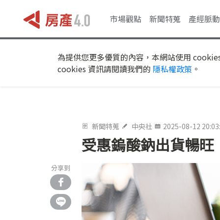
市場觀點
新聞特蒐
產經脈動
為提供您更多優質的內容，本網站使用 cookie
cookies 資訊請閱讀我們的
隱私權政策
。
新聞特蒐
中央社
2025-08-12 20:03
受惠鎢酸鈉出貨暢旺
分享到