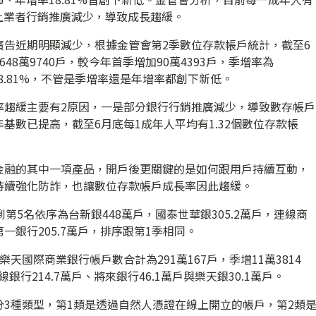
加上業者行銷推廣減少，導致成長趨緩。
廣告近期明顯減少，根據金管會第2季數位存款帳戶統計，截至6
8萬9740戶，較今年首季增加90萬4393戶，季增率為
為18.81%，不管是季增率還是年增率都創下新低。
率趨緩主要有2原因，一是部分銀行行銷推廣減少，導致數存帳戶
基數已提高，截至6月底每1成年人平均有1.32個數位存款帳
金融的其中一項產品，開戶後更關鍵的是如何跟用戶持續互動，
持續強化防詐，也讓數位存款帳戶成長率因此趨緩。
第5名依序為台新銀448萬戶，國泰世華銀305.2萬戶，連線商
，第一銀行205.7萬戶，排序跟第1季相同。
天國際商業銀行帳戶數合計為291萬167戶，季增11萬3814
銀行214.7萬戶、將來銀行46.1萬戶與樂天銀30.1萬戶。
3種類型，第1類是透過自然人憑證在線上開立的帳戶，第2類