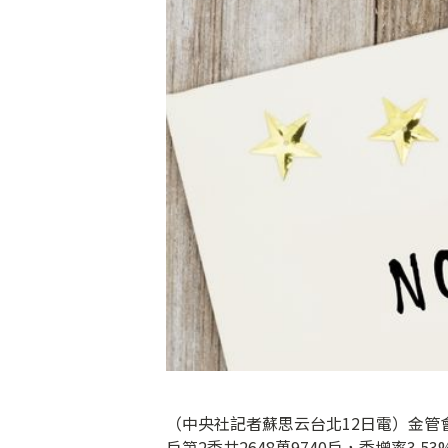
（中央社記者蘇思云台北12日電）金管
戶第2季共2648萬9740戶，季增率3