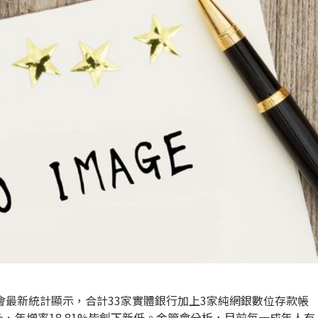
會最新統計顯示，合計33家實體銀行加上3家純網銀數位存款帳
.53%、年增率18.81%皆創下新低。金管會分析，目前每一成年人有