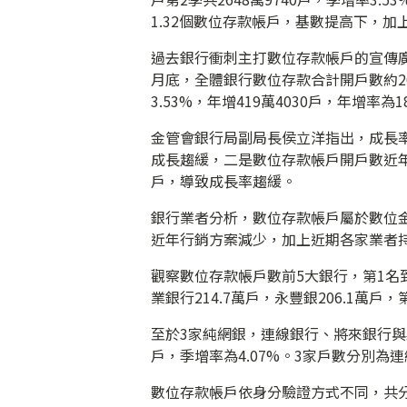
1.32個數位存款帳戶，基數提高下，
過去銀行衝刺主打數位存款帳戶的宣傳
月底，全體銀行數位存款合計開戶數約264
3.53%，年增419萬4030戶，年增率
金管會銀行局副局長侯立洋指出，成長
成長趨緩，二是數位存款帳戶開戶數近年
戶，導致成長率趨緩。
銀行業者分析，數位存款帳戶屬於數位
近年行銷方案減少，加上近期各家業者
觀察數位存款帳戶數前5大銀行，第1名到
業銀行214.7萬戶，永豐銀206.1萬戶
至於3家純網銀，連線銀行、將來銀行與樂
戶，季增率為4.07%。3家戶數分別為連線
數位存款帳戶依身分驗證方式不同，共分