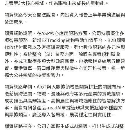
方案等3大核心領域，作為驅動未來成長的新動能。
關貿網路今天召開法說會，向投資人報告上半年業務進展與
營運成果。
關貿網路說明，在ASP核心應用服務方面，公司持續優化多
項智慧服務，新增EZTracking貨物移動加值平台、B2B關稅
代收代付服務以及客運購票服務，強化數位服務的多元性與
便利性；系統整合（SI）業務方面，除既有專案順利驗收
外，亦成功取得多項大型政府新案，包括報稅系統第五期建
置、關港貿單一窗口維運案與聯徵中心監理科技案，進一步
擴大公共領域的技術影響力。
關貿網路舉例，AIoT與大數據領域是關貿耕耘的關鍵布局，
憑藉橫跨通關、物流、流通與政府等多元產業的實戰經驗，
成功推出具高辨識度、高擴展性與場域適應性的智慧解決方
案，而自有研發產品-readAI單據速辨識支援超過65種圖文
與票據類型，廣泛導入各場域，展現穩定性與實用性。
關貿網路補充，公司亦掌握生成式AI趨勢，推出生成式AI整