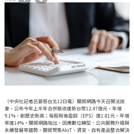
（中央社記者呂晏慈台北12日電）關貿網路今天召開法說
會，公布今年上半年合併營收達新台幣12.47億元，年增
9.1%，創歷史新高；每股稅後盈餘（EPS）達1.81元，年增
率達14%。關貿網路指出，因應數位轉型、公共服務升級與
永續發展等趨勢，關貿聚焦AIoT、資安、自有產品整合解決