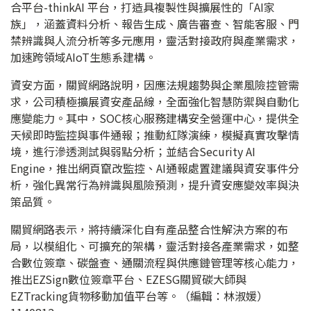
合平台-thinkAI 平台，打造具複製性與擴展性的「AI家
族」，涵蓋資料分析、報告生成、廣告審查、智能客服、門
禁辨識與人流分析等多元應用，靈活對接政府與產業需求，
加速跨領域AIoT生態系建構。
資安方面，關貿網路說明，因應法規趨勢與企業風險控管需
求，公司積極擴展資安產品線，全面強化智慧防禦與自動化
應變能力。其中，SOC核心服務建構安全營運中心，提供全
天候即時監控與事件通報；推動紅隊演練，模擬真實攻擊情
境，進行滲透測試與弱點分析；並結合Security AI
Engine，推出網頁竄改監控、AI通報處置建議與資安事件分
析，強化異常行為辨識與風險預測，提升資安應變效率與決
策品質。
關貿網路表示，將持續深化自有產品整合性解決方案的布
局，以模組化、可擴充的架構，靈活對接各產業需求，如整
合數位簽章、碳盤查、通關流程與供應鏈管理等核心能力，
推出EZSign數位簽章平台、EZESG關貿碳大師與
EZTracking貨物移動加值平台等。（編輯：林淑媛）