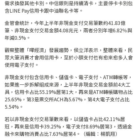
需求換發其他卡別。中信銀則是持續清卡，主要停卡卡別包
含LINE Pay信用卡跟中油聯名卡等。
金管會統計，今年上半年非現金支付交易筆數約41.83億
筆、非現金支付交易金額4.08兆元，兩者分別年增6.82％與
年減0.5%。
觀察整體「嗶經濟」發展趨勢，侯立洋表示，整體來看，民
眾大筆消費才會用信用卡，至於小額支付也有愈來愈多人會
使用電子支付。
非現金支付包含信用卡、儲值卡、電子支付、ATM轉帳等，
如果進一步拆解組成來源，上半年非現金交易金額前4大工
具，信用卡占比55.19%居第1大，再來是ATM轉帳購物占比
25.65%，第3是票交所ACH為5.67%，第4大電子支付占比
5.54%。
若以非現金支付交易筆數來看，以儲值卡占比42.11%居
冠，再來是信用卡39.25%，電子支付8.69%居第3，透過金
融卡來購物消費占比7.63%居第4。（編輯：楊凱翔）