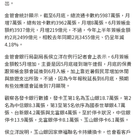
出。
金管會統計顯示，截至6月底，總流通卡數約5987萬張，月
增7萬張，總有效卡數約3962萬張，月增8萬張。6月簽帳金
額約3937億元，月增219億元，不過，今年上半年簽帳金額
約2兆2499億元，相較去年同期2兆3455億元、仍呈年減
4.18%。
金管會銀行局副局長侯立洋在例行記者會上表示，6月簽帳
金額較5月增加，主要是因5月底碰到端午連假，月底的保費
跟簽帳金額會延後到6月入帳，加上靠近暑假民眾增加休閒
與旅遊支出所致。不過，因為今年報稅延長到6月底，預期
有些效應還會延後到7月顯現。
觀察各發卡銀行數據，發卡王第1名為玉山銀18.7萬張，第2
名為中信銀8.3萬張，第3至第5名依序為國泰世華銀4.7萬
張、台新銀4.2萬張與北富銀4萬張。至於停卡狀況，中信銀
停卡13.9萬張，北富銀停卡8.1萬張、玉山銀停卡6.1萬張。
侯立洋說明，玉山銀因家樂福聯名卡持續換卡，也會看客戶