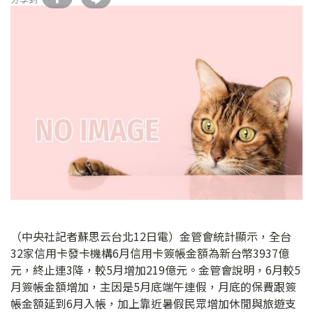
（中央社記者蘇思云台北12日電）金管會統計顯示，全台
32家信用卡發卡機構6月信用卡簽帳金額為新台幣3937億
元，終止連3降，較5月增加219億元。金管會說明，6月較5
月簽帳金額增加，主因是5月底端午連假，月底的保費跟簽
帳金額延到6月入帳，加上靠近暑假民眾增加休閒與旅遊支