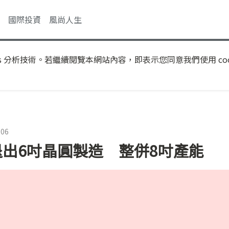
國際投資
風尚人生
s 分析技術。若繼續閱覽本網站內容，即表示您同意我們使用 coo
:06
退出6吋晶圓製造 整併8吋產能