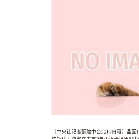
（中央社記者張建中台北12日電）晶
整評估，決定在未來2年內逐步退出6吋