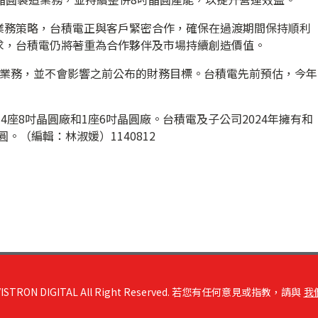
業務策略，台積電正與客戶緊密合作，確保在過渡期間保持順利
求，台積電仍將著重為合作夥伴及市場持續創造價值。
造業務，並不會影響之前公布的財務目標。台積電先前預估，今年
4座8吋晶圓廠和1座6吋晶圓廠。台積電及子公司2024年擁有和
圓。（編輯：林淑媛）1140812
RON DIGITAL All Right Reserved. 若您有任何意見或指教，請與
我