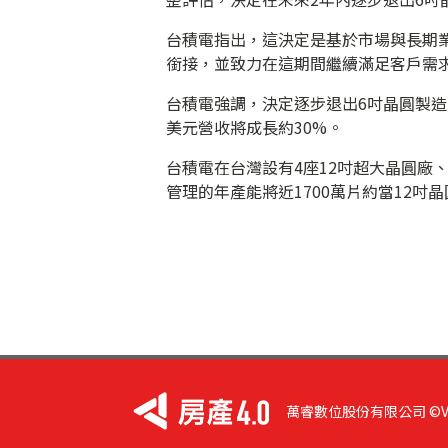
台積電指出，這決定是基於市場與長期
銜接，並致力在這期間繼續滿足客戶需
台積電強調，決定逐步退出6吋晶圓製
美元營收將成長約30%。
台積電在台灣設有4座12吋超大晶圓廠、
管理的年產能將近1700萬片約當12吋晶
萬睿數位股份有限公司 ©VIST