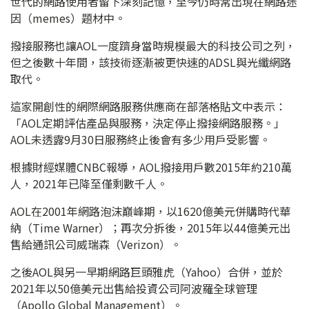
世代的網路使用者留下深刻記憶，至今仍時常出現在網路迷
因（memes）題材中。
撥接服務也讓AOL一度躋身當時規模最大的科技公司之列，
但之後數十年間，該技術逐漸被更快速的ADSL與光纖網路
取代。
這家開創性的網際網路服務供應商在部落格貼文中表示：
「AOL定期評估產品與服務，決定停止撥接網路服務。」
AOL未透露9月30日服務終止後會有多少用戶受影響。
根據財經媒體CNBC報導，AOL撥接用戶數2015年約210萬
人，2021年已降至僅剩數千人。
AOL在2001年網路泡沫巔峰期，以1620億美元併購時代華
納（Time Warner）；再次分拆後，2015年以44億美元出
售給通訊公司威瑞森（Verizon）。
之後AOL與另一早期網路巨頭雅虎（Yahoo）合併，並於
2021年以50億美元出售給投資公司阿波羅全球管理
（Apollo Global Management）。