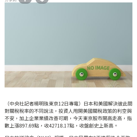
（中央社記者楊明珠東京12日專電）日本和美國解決彼此間
對關稅稅率的不同說法，投資人甩開美國關稅政策的利空與
不安，加上企業業績改善可期，今天東京股市開高走高，指
數上漲897.69點，收42718.17點，收盤創史上新高。