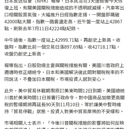
日本放送協會（NHK）報導，日本民眾在3天連假後今天恢
復上班，有關美國關稅措施造成的不透明感減緩，汽車等出
口相關股買氣強，大幅推升日經指數走揚，一開盤即飆破
42000點大關，指數一路震盪走高，近午盤一度站上42867
點，刷新去年7月11日42224點紀錄。
中午過後，指數一度站上42999.71點，再創史上新高。收
盤時，指數比前一個交易日漲897.69點，收42718.17點，
收盤仍創史上新高。
報導指出，日股勁揚主要與關稅措施有關，美國川普政府上
週適時修正總統令，日本和美國解決彼此間對關稅稅率的不
同說法，不疊加日本關稅，市場投資人感到安心。
此外，美中貿易休戰期限原訂美東時間12日到期，美國總統
川普於美東時間11日簽署行政命令，對中國商品加徵更高關
稅的暫緩期將再延長90天到11月10日，等於讓美中暫時維
持「貿易停戰」狀態。投資人對美中貿易摩擦的不安緩和。
市場相關人士表示，「今後川普關稅措施的影響將如何反映