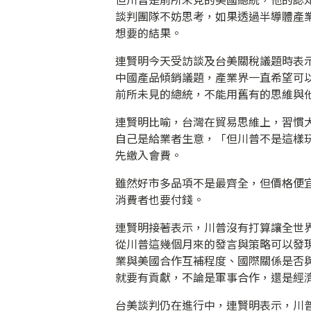
談判團隊不妨思考，如果透過半導體產業
想要的結果。
連賢明今天受訪談及台美關稅議題時表
中國產品傾銷議題，產業界一直希望可
前所未見的總統，不能用舊有的思維與
連賢明比喻，台灣在貿易思維上，習慣
自己是給業者生意，「但川普不是這樣玩
先繳入會費。
雖然好市多品項不是最齊全，但價格便
消費者也要付錢。
連賢明接著表示，川普沒有打算讓全世
從川普這幾個月來的發言與策略可以發
業與美國合作互補程度、國際關係是否
就要有貢獻，不論是軍事合作，還是經
台美談判仍在進行中，連賢明表示，川