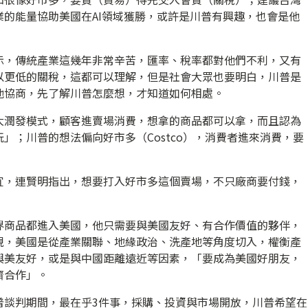
的能量協助美國在AI領域獲勝，或許是川普有興趣，也會是他
示，傳統產業這幾年非常辛苦，匯率、稅率都對他們不利，又有
以更低的關稅，這都可以理解，但是社會大眾也要明白，川普是
他協商，先了解川普怎麼想，才知道如何相處。
大潤發模式，顧客進賣場消費，想拿的商品都可以拿，而且認為
」；川普的想法偏向好市多（Costco），消費者進來消費，要
宜，連賢明指出，想要打入好市多這個賣場，不只廠商要付錢，
界商品都進入美國，他只需要與美國友好、有合作價值的夥伴，
現，美國是從產業關聯、地緣政治、洗產地等角度切入，權衡產
與美友好，或是與中國距離遠近等因素，「要成為美國好朋友，
濟合作」。
普談判期間，最在乎3件事，採購、投資與市場開放，川普希望在