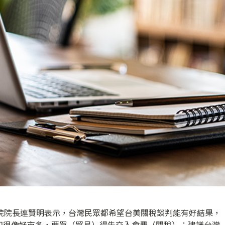
經院院長連賢明表示，台灣民眾都希望台美關稅談判能有好結果，
知很像好市多，要買（貿易）得先交入會費（關稅）；建議台灣