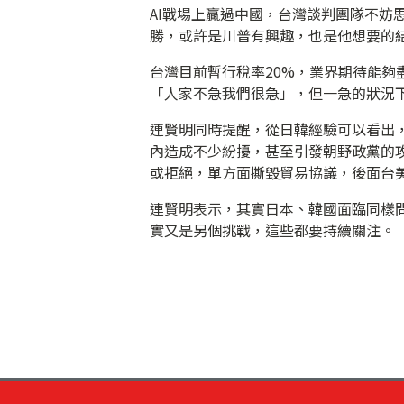
AI戰場上贏過中國，台灣談判團隊不妨
勝，或許是川普有興趣，也是他想要的
台灣目前暫行稅率20%，業界期待能夠
「人家不急我們很急」，但一急的狀況
連賢明同時提醒，從日韓經驗可以看出
內造成不少紛擾，甚至引發朝野政黨的
或拒絕，單方面撕毀貿易協議，後面台
連賢明表示，其實日本、韓國面臨同樣
實又是另個挑戰，這些都要持續關注。（編