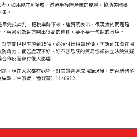
思考，如果能在AI領域，透過半導體產業的能量，協助美國獲
結果。
盡早完成談判，把稅率降下來，連賢明表示，很現實的問題是
下，容易淪為對方開出很高的條件，要不要一句話的困境。
，對等關稅稅率談到15%，必須付出相當代價，可想而知會在國
攻防角力；倘若處理不好，好不容易談的貿易協議被立法院質疑
美合作反而會有很大影響。
問題，現在大家都在觀望，對美談判達成協議過後，是否能夠落
輯：林淑媛、潘羿菁）1140812