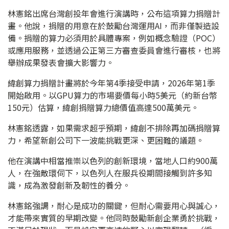
林憲銘出席台灣創投年會進行演講時，公布這項算力捐贈計
畫。他說，捐贈的用意在於鼓勵台灣運用AI，而非僅製造設
備。捐贈的算力必須用於具體專案，例如概念驗證（POC）
或應用服務，並透過公正第三方審查委員會進行審核，也將
舉辦成果發表會擴大影響力。
緯創算力捐贈計畫將於今年第4季接受申請，2026年第1季
開始啟用。以GPU算力的市場要價每小時5美元（約新台幣
150元）估算，緯創捐贈算力總價值高達500萬美元。
林憲銘透露，如果需求超乎預期，緯創不排除再加碼捐贈算
力，希望新創公司下一波能挑戰更深、更困難的議題。
他在演講中相當推崇以色列的創新環境，當地人口約900萬
人，在強敵環伺下，以色列人在服兵役期間接觸到許多知
識，成為激發創新及韌性的養分。
林憲銘強調，耐心是成功的關鍵，但耐心需要用心與誠心，
才能帶來實質的早期改變。他同時鼓勵新創企業勇於挑戰，