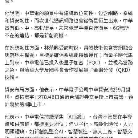
會。
他說明，中華電的願景中有建構數位韌性，包含網路、系統
和資安韌性，而次世代通訊網路也會從衛星衍生出來，中華
電有低、中、高軌衛星，未來像是手機直連衛星、6G無所
不在的連結，都是新創商機。
在系統韌性方面，林榮賜受訪時說，具體技術包含雲網融合
與落地主權雲，目標是確保系統能持續運作；而量子時代馬
上到來，中華電信已投入後量子加密（PQC），並視為當務
之急，與清華大學及國科會合作發展量子金鑰分發（QKD）
技術。
資安布局方面，他表示，中華電子公司中華資安將於9月掛
牌，資拓宏宇已在8月6日通過台灣證券交易所上市審議，預
計將於第4季上市。
他表示，中華電信持續聚焦「AI協創」，台灣不管是在半導
體和供應鏈，都擁重要地位；但少子化、高齡化時代，人力
明顯短缺，如新創能整合AI、智慧製造、無人工廠、智慧交