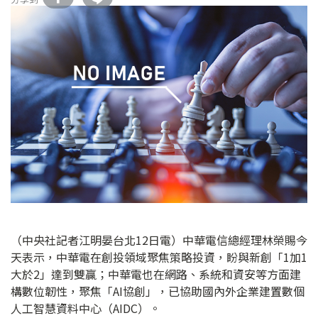
（中央社記者江明晏台北12日電）中華電信總經理林榮賜今
天表示，中華電在創投領域聚焦策略投資，盼與新創「1加1
大於2」達到雙贏；中華電也在網路、系統和資安等方面建
構數位韌性，聚焦「AI協創」，已協助國內外企業建置數個
人工智慧資料中心（AIDC）。