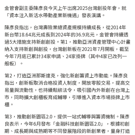
金管會副主委陳彥良今天上午出席2025台灣創投年會，就
「資本注入新活水帶動產業新機遇」發表演講。
陳彥良指出，台灣壽險業總資產規模持續成長，從2014年
新台幣18.64兆元成長到2024年的36.9兆元，金管會持續透
過5大措施支持新創創投。第1，推動亞洲資產管理中心計畫
納入支持新創與創投，台灣創新板在2021年7月開板，截至
今年7月底已累計34家申請、24家掛牌（其中4家已改列一
般板）。
第2，打造亞洲那斯達克，強化新創籌資上市動能。陳彥良
指出，創新板取消合格投資人制度，開放零股交易，提高交
易量與流動性，也持續鬆綁法令，吸引國內外新創在台灣上
市，同時擴大創櫃板育成輔導，引導進入資本市場掛牌上市
櫃。
第3，推動創新園區2.0，提供一站式輔導與籌資機制。陳彥
良表示，今年6月發布「金融科技創新園區2.0」，根據初創
期、成長期與成熟期等不同發展階段的新創業者，量身打造