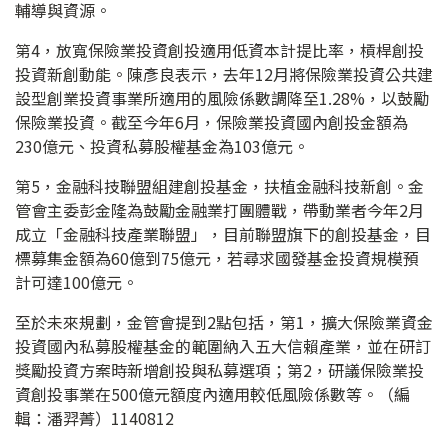
輔導與資源。
第4，放寬保險業投資創投適用低資本計提比率，槓桿創投
投資新創動能。陳彥良表示，去年12月將保險業投資公共建
設型創業投資事業所適用的風險係數調降至1.28%，以鼓勵
保險業投資。截至今年6月，保險業投資國內創投金額為
230億元、投資私募股權基金為103億元。
第5，金融科技聯盟組建創投基金，扶植金融科技新創。金
管會主委彭金隆為鼓勵金融業打團體戰，帶動業者今年2月
成立「金融科技產業聯盟」，目前聯盟旗下的創投基金，目
標募集金額為60億到75億元，若尋求國發基金投資規模預
計可達100億元。
至於未來規劃，金管會提到2點包括，第1，擴大保險業資金
投資國內私募股權基金的範圍納入五大信賴產業，並在研訂
獎勵投資方案時新增創投與私募選項；第2，研議保險業投
資創投事業在500億元額度內適用較低風險係數等。（編
輯：潘羿菁）1140812