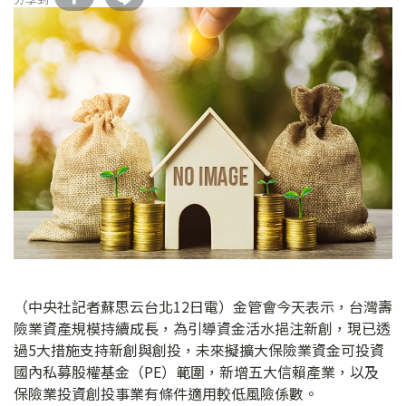
（中央社記者蘇思云台北12日電）金管會今天表示，台灣壽
險業資產規模持續成長，為引導資金活水挹注新創，現已透
過5大措施支持新創與創投，未來擬擴大保險業資金可投資
國內私募股權基金（PE）範圍，新增五大信賴產業，以及
保險業投資創投事業有條件適用較低風險係數。