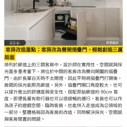
客房改造重點：客房改為雙開摺疊門，輕鬆創造三贏
局面
排列於廊道上的三間客房中，設計師在實用性、空間感與採
光面多重考量下，將位於中間的客房改為雙向開闔的摺疊
門，由於長輩白天時不太開燈，因此平時將摺疊門打開後，
房間的採光能照亮廊道。另外，摺疊門開口角度較大，也可
以提升進出的舒適度與安全性，搭配原始廊道約 90cm 寬
度，即便長輩有助行器也可以很順暢的通行。客房也可以作
為孩子的遊戲空間、臨時客房，也能併入走道成為公領域的
一部分。整體格局因為客房的改造，同時解決採光、空間感
與客房閒置的問題。