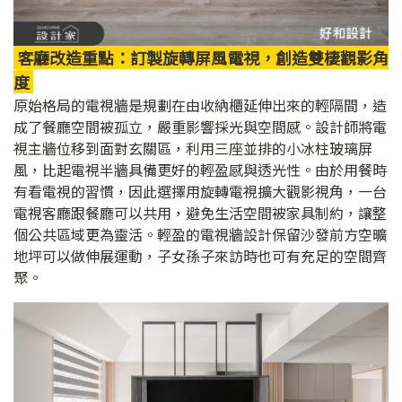
客廳改造重點：訂製旋轉屏風電視，創造雙棲觀影角
度
原始格局的電視牆是規劃在由收納櫃延伸出來的輕隔間，造
成了餐廳空間被孤立，嚴重影響採光與空間感。設計師將電
視主牆位移到面對玄關區，利用三座並排的小冰柱玻璃屏
風，比起電視半牆具備更好的輕盈感與透光性。由於用餐時
有看電視的習慣，因此選擇用旋轉電視擴大觀影視角，一台
電視客廳跟餐廳可以共用，避免生活空間被家具制約，讓整
個公共區域更為靈活。輕盈的電視牆設計保留沙發前方空曠
地坪可以做伸展運動，子女孫子來訪時也可有充足的空間齊
聚。