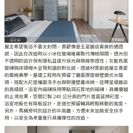
屋主希望衛浴不要太封閉，喜歡像是五星飯店套房的通透
感，因此在改造時以小冰柱玻璃帷幕取代傳統隔間，透光但
不透明的設計保有隱私且提升採光與視線穿透性；灰藍色窯
變磚與床頭樺木呈現和諧的對比感，透過材質創造屋主喜愛
的風格美學。基礎工程時先預留了牆面厚度做壁嵌式水龍
頭，搭配大尺度檯面洗手台與側邊壁龕收納，詮釋星級飯店
的高級感。浴室內磁磚採用帶點洞石質地的磁磚，具備優越
的止滑效果，空間訂製 240 公分高的門片垂直延伸尺度，
浴室地板也有降板設計，走道也預留輔具輕鬆移動的寬度。
另外，馬桶旁特別設計的半高牆，方便未來加裝安全扶手
用，以安全為考量進行具備彈性的改造。