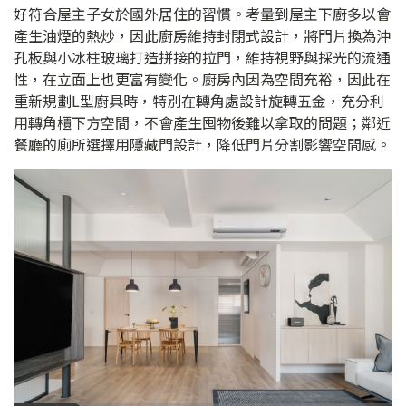
好符合屋主子女於國外居住的習慣。考量到屋主下廚多以會
產生油煙的熱炒，因此廚房維持封閉式設計，將門片換為沖
孔板與小冰柱玻璃打造拼接的拉門，維持視野與採光的流通
性，在立面上也更富有變化。廚房內因為空間充裕，因此在
重新規劃L型廚具時，特別在轉角處設計旋轉五金，充分利
用轉角櫃下方空間，不會產生囤物後難以拿取的問題；鄰近
餐廳的廁所選擇用隱藏門設計，降低門片分割影響空間感。