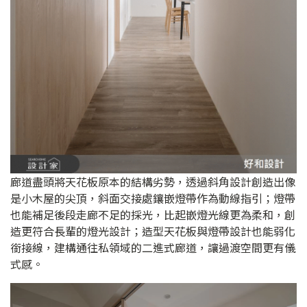
廊道盡頭將天花板原本的結構劣勢，透過斜角設計創造出像
是小木屋的尖頂，斜面交接處鑲嵌燈帶作為動線指引；燈帶
也能補足後段走廊不足的採光，比起嵌燈光線更為柔和，創
造更符合長輩的燈光設計；造型天花板與燈帶設計也能弱化
銜接線，建構通往私領域的二進式廊道，讓過渡空間更有儀
式感。