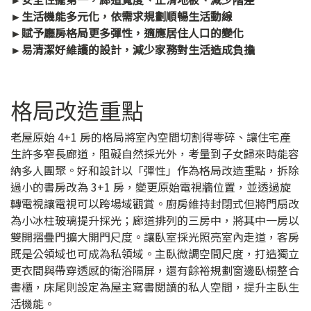
►生活機能多元化，依需求規劃順暢生活動線
►賦予廳房格局更多彈性，適應居住人口的變化
►易清潔好維護的設計，減少家務對生活造成負擔
格局改造重點
老屋原始 4+1 房的格局將室內空間切割得零碎、讓住宅產
生許多窄長廊道，阻礙自然採光外，考量到子女歸來時能容
納多人團聚。好和設計以「彈性」作為格局改造重點，拆除
過小的書房改為 3+1 房，變更原始電視牆位置，並透過旋
轉電視讓電視可以跨場域觀賞。廚房維持封閉式但將門扇改
為小冰柱玻璃提升採光；廊道排列的三房中，將其中一房以
雙開摺疊門擴大開門尺度。讓臥室採光照亮室內走道，客房
既是公領域也可成為私領域。主臥微調空間尺度，打造獨立
更衣間與帶穿透感的衛浴隔屏，還有餘裕規劃窗邊臥榻整合
書櫃，床尾則設定為屋主寫書閱讀的私人空間，提升主臥生
活機能。