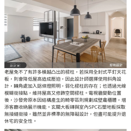
老屋免不了有許多橫越凸出的樑柱，若採用全封式平釘天花
板，則會降低屋高造成壓迫，因此設計師選擇使用斜角設
計，轉角處加入鋁條燈照明，弱化樑柱的存在；也透過光線
模糊銜接點，維持屋高又修飾空間樑柱。電視牆變動位置
後，沙發旁原本因結構產生的畸零區則規劃成壁龕櫃體，增
添客廳收納展示機能。玄關大板磚與室內SPC石塑地板採取
無接縫銜接，雖然並非標準的無障礙設計，但盡可能提升退
休宅的安全性。