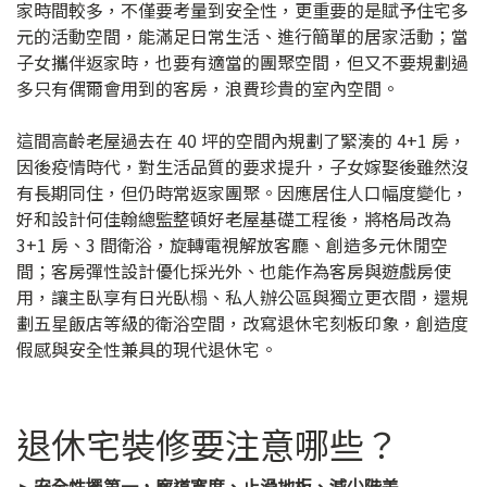
家時間較多，不僅要考量到安全性，更重要的是賦予住宅多
元的活動空間，能滿足日常生活、進行簡單的居家活動；當
子女攜伴返家時，也要有適當的團聚空間，但又不要規劃過
多只有偶爾會用到的客房，浪費珍貴的室內空間。
這間高齡老屋過去在 40 坪的空間內規劃了緊湊的 4+1 房，
因後疫情時代，對生活品質的要求提升，子女嫁娶後雖然沒
有長期同住，但仍時常返家團聚。因應居住人口幅度變化，
好和設計何佳翰總監整頓好老屋基礎工程後，將格局改為
3+1 房、3 間衛浴，旋轉電視解放客廳、創造多元休閒空
間；客房彈性設計優化採光外、也能作為客房與遊戲房使
用，讓主臥享有日光臥榻、私人辦公區與獨立更衣間，還規
劃五星飯店等級的衛浴空間，改寫退休宅刻板印象，創造度
假感與安全性兼具的現代退休宅。
退休宅裝修要注意哪些？
►安全性擺第一，廊道寬度、止滑地板、減少階差