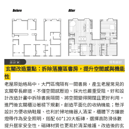
玄關改造重點：拆除落塵區書房，提升空間感與機能
性
老屋原始格局中，大門區塊隔有一間書房，產生老屋常見的
玄關窄長廊道，不僅空間感壓迫、採光也嚴重受阻。好和設
計改造計畫中拆除書房隔間、將空間變得開闊且更好利用。
進門後玄關櫃沿著樑下規劃，創造平面化的收納機能；懸浮
設計方便收納鞋履、也利於掃地機器人清潔，櫃體下方鑲嵌
燈帶作為安全照明，搭配 60*120大板磚，選擇高防滑係數
提升居家安全性，磁磚材質也更易於清潔維護。改造後的玄