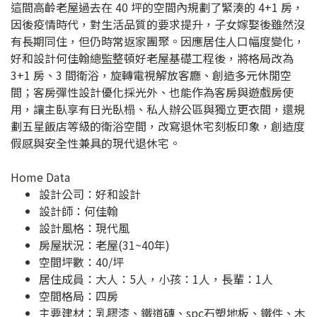
這間高齡老屋過去在 40 坪的空間內規劃了緊湊的 4+1 房，
因後疫情時代，對生活品質的要求提升，子女嫁娶後雖然沒
有長期同住，但仍時常返家團聚。因應居住人口幅度變化，
好和設計何佳翰總監整頓好老屋基礎工程後，將格局改為
3+1 房、3 間衛浴，旋轉電視解放客廳、創造多元休閒空
間；客房彈性設計優化採光外、也能作為客房與遊戲房使
用，讓主臥享有日光臥榻、私人辦公區與獨立更衣間，還規
劃五星飯店等級的衛浴空間，改寫退休宅刻板印象，創造度
假感與安全性兼具的現代退休宅。
Home Data
設計公司：
好和設計
設計師：何佳翰
設計風格：現代風
房屋狀況：老屋(31~40年)
空間坪數：40/坪
居住成員：大人：5人，小孩：1人，長輩：1人
空間格局：四房
主要建材：乳膠漆、鐵道磚、spc石塑地板、鐵件、木