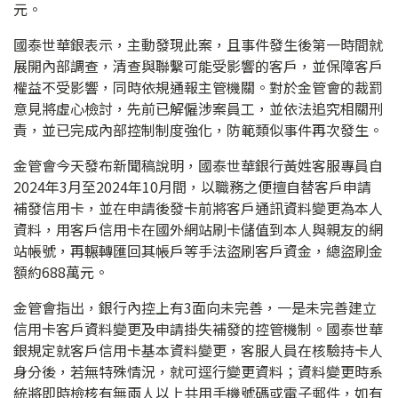
元。
國泰世華銀表示，主動發現此案，且事件發生後第一時間就
展開內部調查，清查與聯繫可能受影響的客戶，並保障客戶
權益不受影響，同時依規通報主管機關。對於金管會的裁罰
意見將虛心檢討，先前已解僱涉案員工，並依法追究相關刑
責，並已完成內部控制制度強化，防範類似事件再次發生。
金管會今天發布新聞稿說明，國泰世華銀行黃姓客服專員自
2024年3月至2024年10月間，以職務之便擅自替客戶申請
補發信用卡，並在申請後發卡前將客戶通訊資料變更為本人
資料，用客戶信用卡在國外網站刷卡儲值到本人與親友的網
站帳號，再輾轉匯回其帳戶等手法盜刷客戶資金，總盜刷金
額約688萬元。
金管會指出，銀行內控上有3面向未完善，一是未完善建立
信用卡客戶資料變更及申請掛失補發的控管機制。國泰世華
銀規定就客戶信用卡基本資料變更，客服人員在核驗持卡人
身分後，若無特殊情況，就可逕行變更資料；資料變更時系
統將即時檢核有無兩人以上共用手機號碼或電子郵件，如有