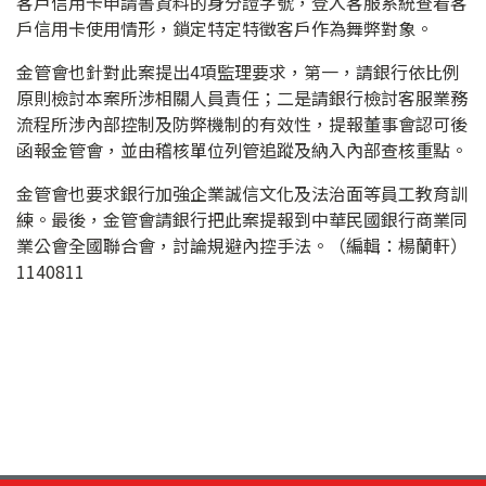
客戶信用卡申請書資料的身分證字號，登入客服系統查看客
戶信用卡使用情形，鎖定特定特徵客戶作為舞弊對象。
金管會也針對此案提出4項監理要求，第一，請銀行依比例
原則檢討本案所涉相關人員責任；二是請銀行檢討客服業務
流程所涉內部控制及防弊機制的有效性，提報董事會認可後
函報金管會，並由稽核單位列管追蹤及納入內部查核重點。
金管會也要求銀行加強企業誠信文化及法治面等員工教育訓
練。最後，金管會請銀行把此案提報到中華民國銀行商業同
業公會全國聯合會，討論規避內控手法。（編輯：楊蘭軒）
1140811