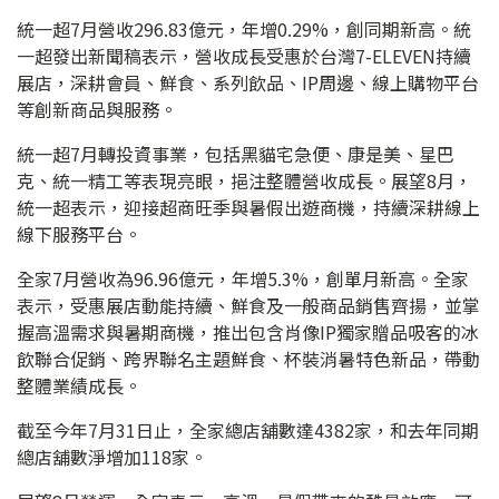
統一超7月營收296.83億元，年增0.29%，創同期新高。統
一超發出新聞稿表示，營收成長受惠於台灣7-ELEVEN持續
展店，深耕會員、鮮食、系列飲品、IP周邊、線上購物平台
等創新商品與服務。
統一超7月轉投資事業，包括黑貓宅急便、康是美、星巴
克、統一精工等表現亮眼，挹注整體營收成長。展望8月，
統一超表示，迎接超商旺季與暑假出遊商機，持續深耕線上
線下服務平台。
全家7月營收為96.96億元，年增5.3%，創單月新高。全家
表示，受惠展店動能持續、鮮食及一般商品銷售齊揚，並掌
握高溫需求與暑期商機，推出包含肖像IP獨家贈品吸客的冰
飲聯合促銷、跨界聯名主題鮮食、杯裝消暑特色新品，帶動
整體業績成長。
截至今年7月31日止，全家總店舖數達4382家，和去年同期
總店舖數淨增加118家。