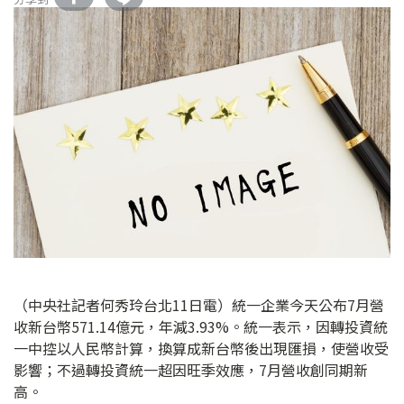
（中央社記者何秀玲台北11日電）統一企業今天公布7月營
收新台幣571.14億元，年減3.93%。統一表示，因轉投資統
一中控以人民幣計算，換算成新台幣後出現匯損，使營收受
影響；不過轉投資統一超因旺季效應，7月營收創同期新
高。