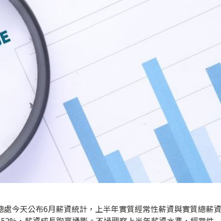
總處今天公布6月薪資統計，上半年實質經常性薪資與實質總薪
1.52%，薪資成長跑贏通膨。不過觀察上半年薪資水準，經常性