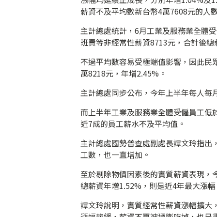
薪資不及平均數新台幣4萬7608元的人
主計總處統計，6月工業及服務業全體受僱
班費等非經常性薪資8713元，合計後總薪
不過平均數容易受極端值影響，因此民
萬8218元，年增2.45%。
主計總處同步公布，今年上半年每人每月經
而上半年工業及服務業全體受僱員工低於
近7成的員工薪水不及平均值。
主計總處國勢普查處副處長譚文玲指出
工數，也一直增加。
至於剔除物價因素後的實質薪資表現，今
總薪資年增1.52%，則是近4年最大漲幅
譚文玲說明，實質經常性薪資漲幅擴大
漲幅趨緩，薪資不再被通膨吃掉，也是重要