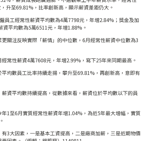
數，升至69.81%，比率創新高，顯示薪資差距仍大。
員工經常性薪資平均數為4萬7798元，年增2.84%；獎金及加
資平均數為5萬6511元，年增1.88%。
眾更關注反映實際「薪情」的中位數，6月經常性薪資中位數為3
常性薪資4萬7608元，年增2.99%，寫下25年來同期最高。
平均數員工比率持續走揚，攀升至69.81%，再創新高，意即有
，薪資平均數持續提高，從數據來看，薪資位於平均數以下的員
年1至6月實質經常性薪資年增1.04%，為近5年最大增幅，實質
。
，有3大因素，一是基本工資提高，二是廠商加薪，三是近期物價
因素。（編輯：楊凱翔）1140811