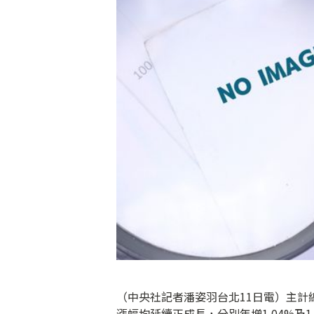
（中央社記者潘姿羽台北11日電）主計
漲幅均延續正成長，分別年增1.04%及