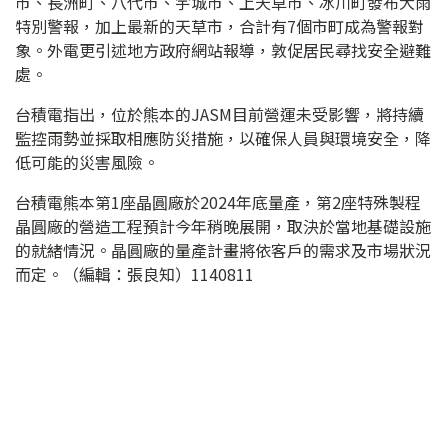
市、長洲町、八代市、宇城市、上天草市、冰川町發布大雨
特別警報，加上最新的天草市，合計有7個市町成為警報對
象。外電更引述地方政府網站報導，敦促居民尋找安全避難
處。
台積電指出，位於熊本的JASM目前營運未受影響，將持續
監控雨勢並採取相應防災措施，以確保人員與環境安全，降
低可能的災害風險。
台積電熊本第1座晶圓廠於2024年底量產，第2座特殊製程
晶圓廠的營造工程預計今年稍晚展開，取決於當地基礎設施
的就緒情況。晶圓廠的量產計畫將依客戶的需求及市場狀況
而定。（編輯：張良知）1140811