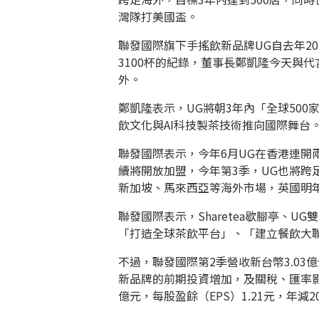
灣隊打美國盃。
聯發國際旗下手搖飲新品牌UG自去年20
3100杯的紀錄，董事長鄭凱隆今天與
外。
鄭凱隆表示，UG將朝3年內「全球50
飲文化與AI科技製茶技術推向國際舞台
聯發國際表示，今年6月UG在香港連開
續將開放加盟，今年第3季，UG也將跨
新加坡、馬來西亞等海外市場，英國明年
聯發國際表示，Sharetea歇腳亭、
「打造全球茶飲平台」、「建立餐飲大
不過，聯發國際第2季營收新台幣3.03億元
新品牌的前期投資增加，及關稅、匯率影響，
億元，每股盈餘（EPS）1.21元，年減20