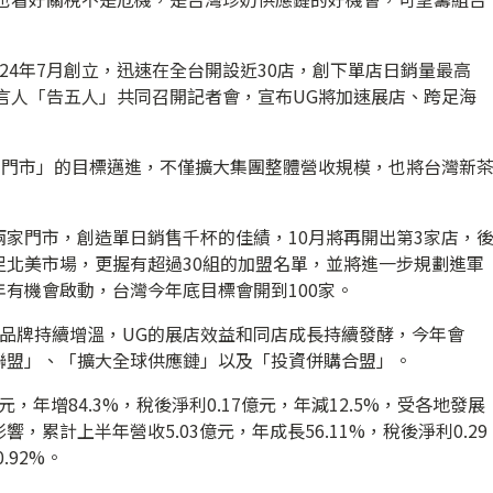
24年7月創立，迅速在全台開設近30店，創下單店日銷量最高
代言人「告五人」共同召開記者會，宣布UG將加速展店、跨足海
0家門市」的目標邁進，不僅擴大集團整體營收規模，也將台灣新
。
兩家門市，創造單日銷售千杯的佳績，10月將再開出第3家店，
足北美市場，更握有超過30組的加盟名單，並將進一步規劃進軍
有機會啟動，台灣今年底目標會開到100家。
UG雙品牌持續增溫，UG的展店效益和同店成長持續發酵，今年會
聯盟」、「擴大全球供應鏈」以及「投資併購合盟」。
，年增84.3%，稅後淨利0.17億元，年減12.5%，受各地發展
累計上半年營收5.03億元，年成長56.11%，稅後淨利0.29
.92%。