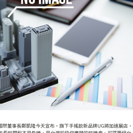
國際董事長鄭凱隆今天宣布，旗下手搖飲新品牌UG將加速展店、
時也看好關稅不是危機，是台灣珍奶供應鏈的好機會，可望籌組台