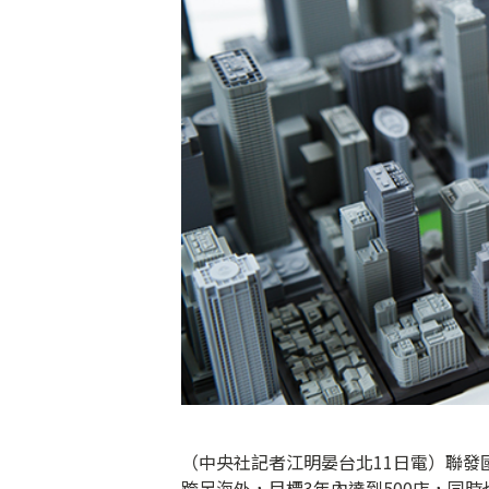
（中央社記者江明晏台北11日電）聯發
跨足海外，目標3年內達到500店，同