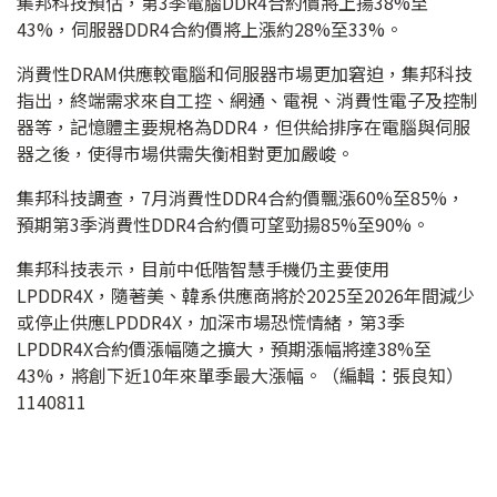
集邦科技預估，第3季電腦DDR4合約價將上揚38%至
43%，伺服器DDR4合約價將上漲約28%至33%。
消費性DRAM供應較電腦和伺服器市場更加窘迫，集邦科技
指出，終端需求來自工控、網通、電視、消費性電子及控制
器等，記憶體主要規格為DDR4，但供給排序在電腦與伺服
器之後，使得市場供需失衡相對更加嚴峻。
集邦科技調查，7月消費性DDR4合約價飄漲60%至85%，
預期第3季消費性DDR4合約價可望勁揚85%至90%。
集邦科技表示，目前中低階智慧手機仍主要使用
LPDDR4X，隨著美、韓系供應商將於2025至2026年間減少
或停止供應LPDDR4X，加深市場恐慌情緒，第3季
LPDDR4X合約價漲幅隨之擴大，預期漲幅將達38%至
43%，將創下近10年來單季最大漲幅。（編輯：張良知）
1140811