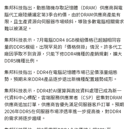
集邦科技指出，動態隨機存取記憶體（DRAM）供應商與電
腦代工廠陸續議定第3季合約價，由於DRAM供應商產能有
限，且生產資源向伺服器市場傾斜，導致多數電腦相關需求
難以被滿足。
集邦科技表示，7月電腦DDR4 8GB模組價格已超越相同容
量的DDR5模組，出現罕見的「價格倒掛」情況。許多代工
廠因爭取不到貨源，只能下修DDR4機種的產銷規劃，擴大
DDR5機種比例。
集邦科技指出，DDR4在電腦記憶體市場已呈價漲量縮態
勢，預期未來DDR4產品逐步退出新機種配置趨勢成形。
集邦科技表示，DDR4於AI運算與高效資料處理已成為新一
代資料中心標配，雲端服務供應業者（CSP）密集對DRAM
供應商追加訂單，供應商皆優先滿足伺服器客戶訂單。預期
2026年DDR5在伺服器市場滲透率進一步提高後，對DDR4
的需求將逐步趨緩。