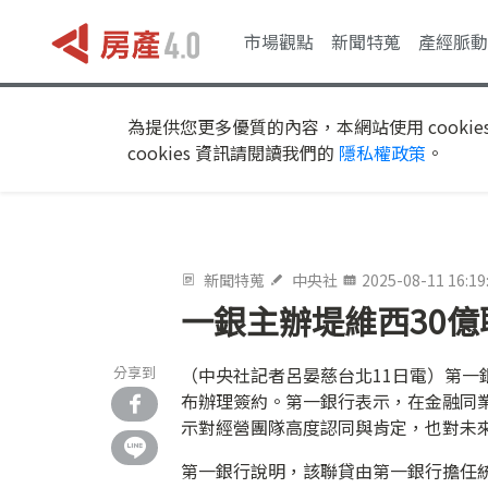
市場觀點
新聞特蒐
產經脈動
為提供您更多優質的內容，本網站使用 cookie
cookies 資訊請閱讀我們的
隱私權政策
。
新聞特蒐
中央社
2025-08-11 16:19
一銀主辦堤維西30億
分享到
（中央社記者呂晏慈台北11日電）第一
布辦理簽約。第一銀行表示，在金融同業
示對經營團隊高度認同與肯定，也對未
第一銀行說明，該聯貸由第一銀行擔任