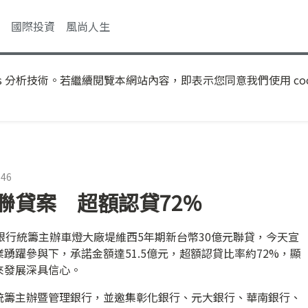
國際投資
風尚人生
s 分析技術。若繼續閱覽本網站內容，即表示您同意我們使用 coo
:46
聯貸案 超額認貸72%
銀行統籌主辦車燈大廠堤維西5年期新台幣30億元聯貸，今天宣
踴躍參與下，承諾金額達51.5億元，超額認貸比率約72%，顯
來發展深具信心。
統籌主辦暨管理銀行，並邀集彰化銀行、元大銀行、華南銀行、