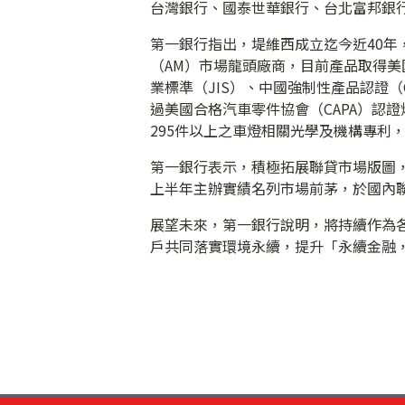
台灣銀行、國泰世華銀行、台北富邦銀
第一銀行指出，堤維西成立迄今近40
（AM）市場龍頭廠商，目前產品取得美
業標準（JIS）、中國強制性產品認證（
過美國合格汽車零件協會（CAPA）認
295件以上之車燈相關光學及機構專利
第一銀行表示，積極拓展聯貸市場版圖，
上半年主辦實績名列市場前茅，於國內聯貸
展望未來，第一銀行說明，將持續作為
戶共同落實環境永續，提升「永續金融，