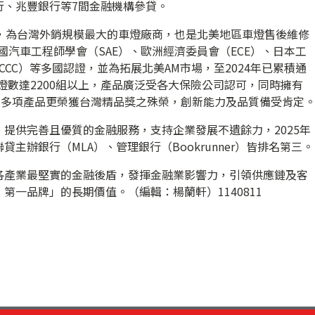
行、兆豐銀行等7間金融機構參貸。
年，為台灣外銷規模最大的車燈廠商，也是北美地區車燈售後維修
國汽車工程師學會（SAE）、歐洲經濟委員會（ECE）、日本工
CCC）等多國認證，並為拓展北美AM市場，至2024年已累積通
證燈數達2200組以上，產品廣泛受各大保險公司認可，同時擁有
，多項產品更榮獲台灣精品獎之殊榮，創新能力及品質備受肯定
提供完善且優質的金融服務，支持企業發展不遺餘力，2025年
主辦銀行（MLA）、管理銀行（Bookrunner）皆排名第三。
各產業最堅實的金融後盾，發揮金融業影響力，引領供應鏈及客
第一品牌」的長期價值。（編輯：楊蘭軒）1140811