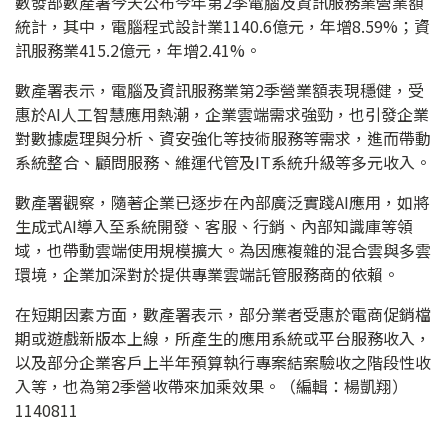
數發部數產署今天公布今年第2季電腦及資訊服務業營業額
統計，其中，電腦程式設計業1140.6億元，年增8.59%；資
訊服務業415.2億元，年增2.41%。
數產署表示，電腦及資訊服務業第2季營業額表現穩健，受
惠於AI人工智慧應用熱潮，企業雲端需求強勁，也引發企業
對數據處理與分析、資安強化等技術服務等需求，進而帶動
系統整合、顧問服務、維運代管及IT系統升級等多元收入。
數產署觀察，隨著企業已逐步在內部廣泛實踐AI應用，如將
生成式AI導入至系統開發、客服、行銷、內部知識庫等領
域，也帶動雲端使用規模擴大。為因應複雜的混合雲與多雲
環境，企業加深對於提供專業雲端託管服務商的依賴。
在短期因素方面，數產署表示，部分業者受惠於電商促銷檔
期或遊戲新版本上線，所產生的應用系統或平台服務收入，
以及部分企業客戶上半年預算執行專案結案驗收之階段性收
入等，也為第2季營收帶來加乘效果。（編輯：楊凱翔）
1140811