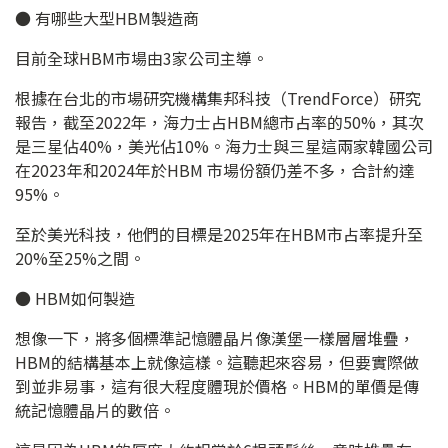
● 有哪些大型HBM製造商
目前全球HBM市場由3家公司主導。
根據在台北的市場研究機構集邦科技（TrendForce）研究
報告，截至2022年，海力士占HBM總市占率的50%，其次
是三星佔40%，美光佔10%。海力士與三星這兩家韓國公司
在2023年和2024年於HBM 市場份額仍差不多，合計約達
95%。
至於美光科技，他們的目標是2025年在HBM市占率提升至
20%至25%之間。
● HBM如何製造
想像一下，將多個標準記憶體晶片像漢堡一樣層層堆疊，
HBM的結構基本上就像這樣。這聽起來容易，但要實際做
到並非易事，這有很大程度體現於價格。HBM的單價是傳
統記憶體晶片的數倍。