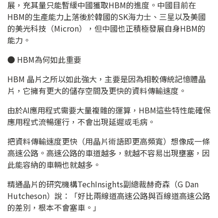
展，充其量只能暫緩中國獲取HBM的進度。中國目前在
HBM的生產能力上落後於韓國的SK海力士、三星以及美國
的美光科技（Micron），但中國也正積極發展自身HBM的
能力。
● HBM為何如此重要
HBM 晶片之所以如此強大，主要是因為相較傳統記憶體晶
片，它擁有更大的儲存空間及更快的資料傳輸速度。
由於AI應用程式需要大量複雜的運算，HBM這些特性能確保
應用程式流暢運行，不會出現延遲或毛病。
把資料傳輸速度更快（用晶片術語即更高頻寬）想像成一條
高速公路。高速公路的車道越多，就越不容易出現壅塞，因
此能容納的車輛也就越多。
精通晶片的研究機構TechInsights副總裁赫奇森（G Dan
Hutcheson）說：「好比兩線道高速公路與百線道高速公路
的差別，根本不會塞車。」