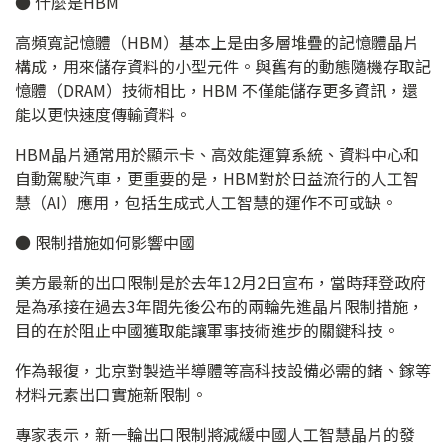
● 什麼是HBM
高頻寬記憶體（HBM）基本上是由多層堆疊的記憶體晶片
構成，用來儲存資料的小型元件。與舊有的動態隨機存取記
憶體（DRAM）技術相比，HBM 不僅能儲存更多資訊，還
能以更快速度傳輸資料。
HBM晶片通常用於顯示卡、高效能運算系統、資料中心和
自動駕駛汽車，更重要的是，HBM對於日益流行的人工智
慧（AI）應用，包括生成式人工智慧的運作不可或缺。
● 限制措施如何影響中國
美方最新的出口限制是於去年12月2日宣布，當時拜登政府
是為承接在過去3年間先後公布的兩輪先進晶片限制措施，
目的在於阻止中國獲取能讓軍事技術進步的關鍵科技。
作為報復，北京對製造半導體等高科技設備必需的鍺、鎵等
材料元素出口實施新限制。
專家表示，新一輪出口限制將減緩中國人工智慧晶片的發