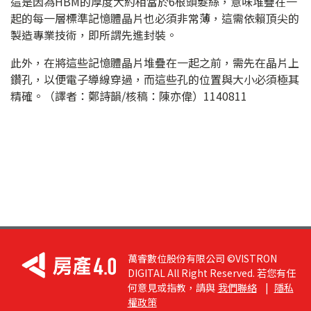
這是因為HBM的厚度大約相當於6根頭髮絲，意味堆疊在一
起的每一層標準記憶體晶片也必須非常薄，這需依賴頂尖的
製造專業技術，即所謂先進封裝。
此外，在將這些記憶體晶片堆疊在一起之前，需先在晶片上
鑽孔，以便電子導線穿過，而這些孔的位置與大小必須極其
精確。（譯者：鄭詩韻/核稿：陳亦偉）1140811
萬睿數位股份有限公司 ©VISTRON
DIGITAL All Right Reserved. 若您有任
何意見或指教，請與
我們聯絡
|
隱私
權政策