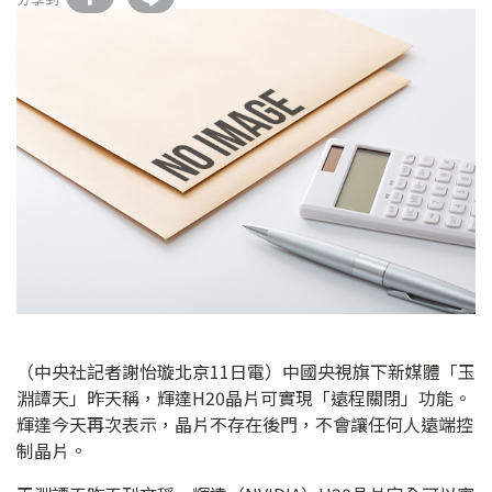
（中央社記者謝怡璇北京11日電）中國央視旗下新媒體「玉
淵譚天」昨天稱，輝達H20晶片可實現「遠程關閉」功能。
輝達今天再次表示，晶片不存在後門，不會讓任何人遠端控
制晶片。