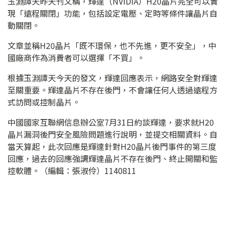
玉淵譚天昨天刊文稱，輝達（NVIDIA）H20晶片完全可以實
現「遠程關閉」功能，包括設定電壓、定時等條件讓晶片自
動關閉。
文章並稱H20晶片「既不環保，也不先進，更不安全」，中
國廠商作為消費者可以選擇「不買」。
根據玉淵譚天今天的發文，輝達回應表示，網路安全對輝達
至關重要。輝達晶片不存在後門，不會讓任何人透過遠程方
式訪問或控制晶片。
中國國家互聯網信息辦公室7月31日約談輝達，要求就H20
晶片漏洞後門安全風險問題進行說明，並提交相關資料。自
當天算起，此次回應是輝達針對H20晶片後門事件的第三度
回應，過去的回應強調輝達晶片不存在後門、終止開關和監
控軟體。（編輯：張淑伶）1140811