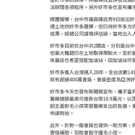
法辦理各項程序。另外好市多也宣布攜
媒體報導，台中市議員陳廷秀9日拋出
裡土地供好市多選擇，但仍待好市多方評
成果，經總公司謹慎評估過，當地出入
好市多目前在台中共2間店，分別是台
但最大難題仍在土地取得限制大。至於
來展店也希望搭配加油站，因加油站可
好市多進入台灣邁入28年，全台店數1
前有超過400萬會員，會員密度為亞洲好
好市多今天也發布新聞稿宣布，攜手富
醫療總額最高可達新台幣16.9萬元，以
飼主面對毛小孩突發醫療支出的負擔，
申請時效。
此外，針對一般會員也提供一款方案，
寄宿補助，協助會員守護毛小孩。