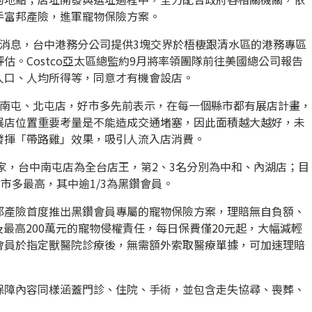
手富邦產險，進軍寵物保險方案。
好消息，台中港務分公司提供3塊交界於梧棲跟清水區的港務專區
估。Costco亞太區總監約9月將率領團隊前往美國總公司報告
人口、人均所得等，同意才有機會設店。
中南屯、北屯店，好市多先前表示，在每一個縣市都有展店計畫，
展店位置重要考量是不能造成交通堵塞，因此面積越大越好，未
發揮「帶路雞」效果，吸引人流入店消費。
4家，台中南屯店為全台店王，第2、3名分別為中和、內湖店；目
市多最高，其中逾1/3為黑鑽會員。
邦產險首度推出黑鑽會員專屬的寵物保險方案，理賠無自負額、
及最高200萬元的寵物侵權責任，每日保費僅20元起，大幅減輕
會員於指定獸醫院診療後，無需額外索取醫療單據，可加速理賠
保障內容同樣涵蓋門診、住院、手術，並包含走失協尋、喪葬、