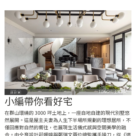
小編帶你看好宅
在群山環繞的 3000 坪土地上，一座自地自建的現代別墅悠
然展開。這是屋主夫妻為人生下半場所規劃的理想居所，不
僅回應對自然的嚮往，也展現生活儀式感與空間美學的融
合。由仝育設計莊媛婷與鄭瑞文兩位總監攜手操刀，從《道