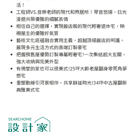
活！
工程師VS.音樂老師的現代和煦居所！琴音悠揚、日光
漫遊共築優雅的細膩表情
相信自己的選擇，實現飯店般的現代輕奢退休宅，映
襯屋主的優雅好氣質
藝術文化底蘊融合實用主義，超越頂級飯店的呵護，
展現多元生活方式的高端訂製豪宅
把握預售屋優勢訂製專屬輕奢宅!一次集結超大玄關、
強大收納與完美外型
有佛堂的家也可以很美式!25坪大齡老屋翻身零死角夢
想宅
重塑動線引河景相伴，共享靜謐時光!34坪中古屋翻新
典雅美式宅