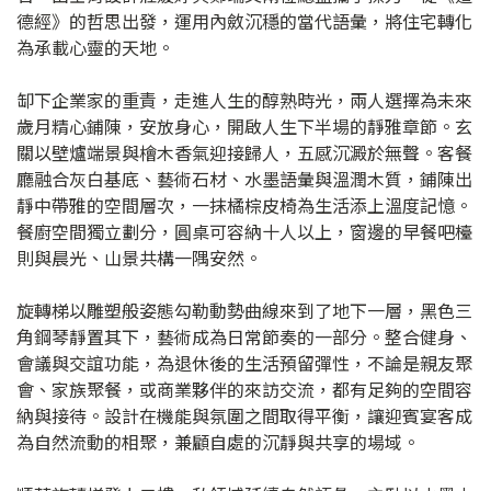
德經》的哲思出發，運用內斂沉穩的當代語彙，將住宅轉化
為承載心靈的天地。
缷下企業家的重責，走進人生的醇熟時光，兩人選擇為未來
歲月精心鋪陳，安放身心，開啟人生下半場的靜雅章節。玄
關以壁爐端景與檜木香氣迎接歸人，五感沉澱於無聲。客餐
廳融合灰白基底、藝術石材、水墨語彙與溫潤木質，鋪陳出
靜中帶雅的空間層次，一抹橘棕皮椅為生活添上溫度記憶。
餐廚空間獨立劃分，圓桌可容納十人以上，窗邊的早餐吧檯
則與晨光、山景共構一隅安然。
旋轉梯以雕塑般姿態勾勒動勢曲線來到了地下一層，黑色三
角鋼琴靜置其下，藝術成為日常節奏的一部分。整合健身、
會議與交誼功能，為退休後的生活預留彈性，不論是親友聚
會、家族聚餐，或商業夥伴的來訪交流，都有足夠的空間容
納與接待。設計在機能與氛圍之間取得平衡，讓迎賓宴客成
為自然流動的相聚，兼顧自處的沉靜與共享的場域。