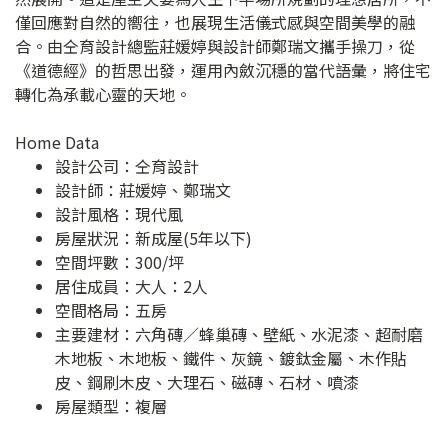
僅回應對自然的嚮往，也展現生活儀式感與空間美學的融
合。由仝育設計總監莊媛婷與設計師鄭瑞文攜手操刀，從
《道德經》的哲思出發，運用內斂沉穩的當代語彙，將住宅
轉化為承載心靈的天地。
Home Data
設計公司：
仝育設計
設計師：莊媛婷、鄭瑞文
設計風格：現代風
房屋狀況：新成屋(5年以下)
空間坪數：300/坪
居住成員：大人：2人
空間格局：五房
主要建材：六角磚／蜂巢磚、壁紙、水泥漆、超耐磨
木地板、木地板、鐵件、灰鏡、鍍鈦金屬、木作貼
皮、鋼刷木皮、大理石、磁磚、石材、噴漆
房屋類型：複層