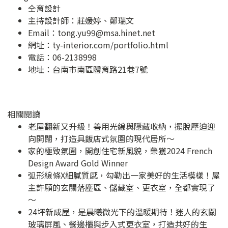
仝育設計
主持設計師：莊媛婷、鄭瑞文
Email：
tong.yu99@msa.hinet.net
網址：
ty-interior.com/portfolio.html
電話：06-2138998
地址：
台南市南區體育路21巷7號
相關閱讀
老屋翻新又升級！善用光線與隱藏收納，擺脫壓迫迎
向開闊，打造具飯店式氛圍的現代居所～
家的極致氛圍，開創住宅新風貌，榮獲2024 French
Design Award Gold Winner
弧形線條X細膩質感，勾勒出一家美好的生活模樣！屋
主許願的玄關落塵區、儲藏室、更衣室，全都實現了
～
24坪新成屋，是晨曦微光下的溫暖期待！迷人的玄關
玻璃屏風、餐邊櫃與步入式更衣室，打造共好的生