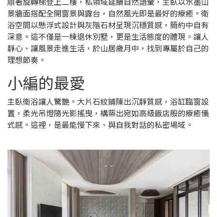
順著旋轉梯登上二樓，私領域延續自然語彙，主臥以水墨山
景牆面搭配全開窗景與露台，自然風光即是最好的療癒。衛
浴空間以懸浮式設計與灰階石材呈現沉穩質感，簡約中自有
深意。這不僅是一棟退休別墅，更是生活態度的體現。讓人
靜心、讓風景走進生活，於山居歲月中，找到專屬於自己的
理想節奏。
小編的最愛
主臥衛浴讓人驚艷。大片石紋鋪陳出沉靜質感，浴缸臨窗設
置，柔光吊燈隨光影搖曳，構築出宛如高級飯店般的療癒儀
式感。這裡，是最能慢下來、與自我對話的私密場域。