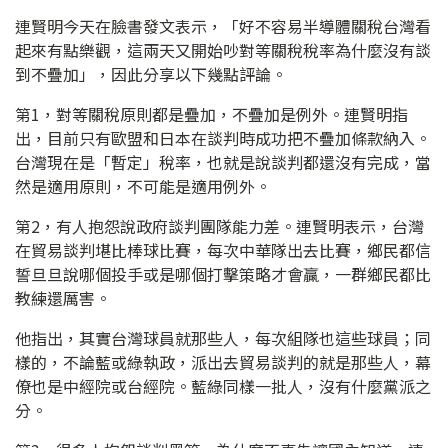
連賢明今天在臉書發文表示，「好不容易半導體關稅台灣看
起來有點樂觀，這兩天又開始吵對等關稅稅率為什麼沒有談
到不疊加」，因此分享以下幾點評論。
第1，對等關稅原則都是疊加，不疊加是例外。連賢明指
出，目前只有歐盟和日本在談判時成功把不疊加條款納入。
台灣現在是「暫定」稅率，也就是說談判都還沒有完成，當
然是適用原則，不可能是適用例外。
第2，有人抱怨說政府談判團隊能力差。連賢明表示，台灣
在貿易談判堪比棒球比賽，每次中華隊出去比賽，鄉民都信
誓旦旦說哪個投手或是哪個打擊策略才會贏，一群鄉民都比
教練還厲害。
他指出，其實台灣球員就那些人，每次組隊也這些球員；同
樣的，不論藍或綠執政，派出去貿易談判的就是那些人，幕
僚也是中經院或台經院。藍綠同樣一批人，沒有什麼黨派之
分。