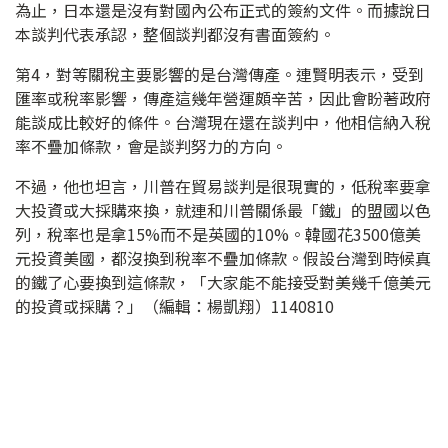
為止，日本還是沒有對國內公布正式的簽約文件。而據說日
本談判代表承認，整個談判都沒有書面簽約。
第4，對等關稅主要影響的是台灣傳產。連賢明表示，受到
匯率或稅率影響，傳產這幾年營運頗辛苦，因此會盼著政府
能談成比較好的條件。台灣現在還在談判中，他相信納入稅
率不疊加條款，會是談判努力的方向。
不過，他也坦言，川普在貿易談判是很現實的，低稅率要拿
大投資或大採購來換，就連和川普關係最「鐵」的盟國以色
列，稅率也是拿15%而不是英國的10%。韓國花3500億美
元投資美國，都沒換到稅率不疊加條款。假設台灣到時候真
的鐵了心要換到這條款，「大家能不能接受對美幾千億美元
的投資或採購？」（編輯：楊凱翔）1140810