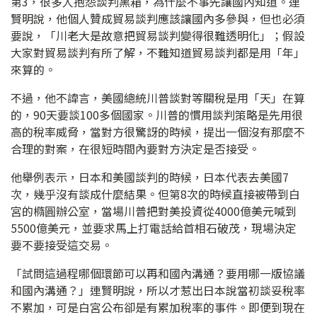
第3，很多人抱怨談判黑箱，為什麼不事先讓國內知道。連
賢明說，他個人贊成貿易談判應該讓國內多參與，但也必須
要說，「川老大是故意把貿易談判變得很難透明化」；假設
大家對貿易談判有所了解，不難知道貿易談判都是用「年」
來算的。
不過，他不諱言，美國總統川普談對等關稅是用「天」在算
的，90天要談100多個國家。川普的慣用談判策略是先用很
高的稅率威脅，當對方很驚訝的時候，提出一個沒有那麼不
合理的對案，在很短時間內要對方決定是否接受。
他舉例表示，日本和美國談判的時候，日本代表去美國7
次，幾乎沒有談成什麼結果。但第8次的時候直接被帶到白
宮的橢圓辦公室，當場川普把對美投資從4000億美元喊到
5500億美元，並要求馬上打電話給首相石破茂，現場決定
要不要接受這交易。
「試問這過程哪個環節可以再和國內溝通？要用哪一版協議
和國內溝通？」連賢明說，所以才惹出日本說當初談妥稅率
不累加，可是白宮公布卻是有累加稅率的事件。即便到現在