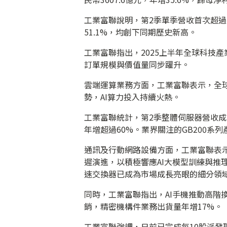
工業富聯說明，第2季單季營收首次超過200
51.1%，均創下同期歷史新高。
工業富聯指出，2025上半年全球科技
訂單規模與價值量同步躍升。
雲端運算業務方面，工業富聯表示，全球
勢，AI算力投入持續火熱。
工業富聯統計，第2季整體伺服器營收成長
年增超過60%。業界關注的GB200
通訊及行動網路設備方面，工業富聯表示
遲演進，以積極響應AI大模型訓練與推
速交換器已成為市場成長亮眼的細分領域，
同時，工業富聯指出，AI手機推動高階
銷，精密機構件業務出貨量年增17%。
工業富聯強調，日前已完成每10股派發現