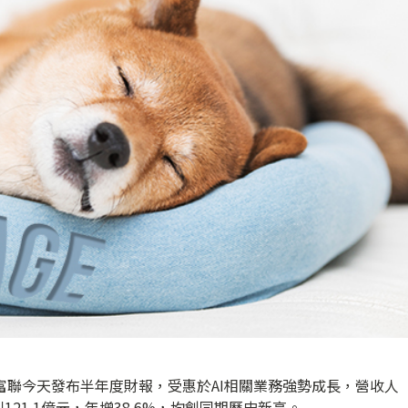
富聯今天發布半年度財報，受惠於AI相關業務強勢成長，營收人
利121.1億元，年增38.6%，均創同期歷史新高。