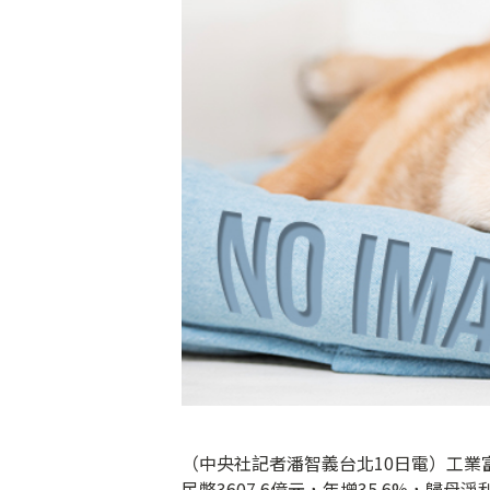
（中央社記者潘智義台北10日電）工業
民幣3607.6億元，年增35.6%，歸母淨