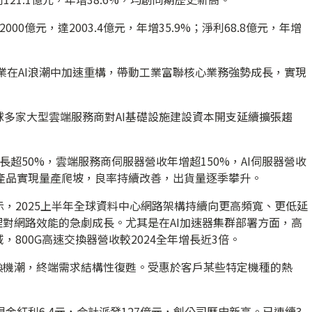
0億元，達2003.4億元，年增35.9%；淨利68.8億元，年增
產業在AI浪潮中加速重構，帶動工業富聯核心業務強勢成長，實現
多家大型雲端服務商對AI基礎設施建設資本開支延續擴張趨
超50%，雲端服務商伺服器營收年增超150%，AI伺服器營收
系列產品實現量產爬坡，良率持續改善，出貨量逐季攀升。
，2025上半年全球資料中心網路架構持續向更高頻寬、更低延
理對網路效能的急劇成長。尤其是在AI加速器集群部署方面，高
800G高速交換器營收較2024全年增長近3倍。
換機潮，終端需求結構性復甦。受惠於客戶某些特定機種的熱
金紅利6.4元，合計派發127億元，創公司歷史新高。已連續3