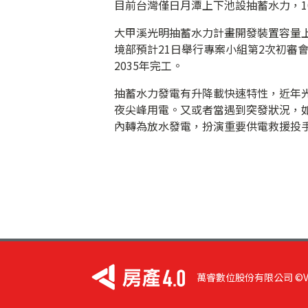
目前台灣僅日月潭上下池設抽蓄水力，1
大甲溪光明抽蓄水力計畫開發裝置容量上限
境部預計21日舉行專案小組第2次初審
2035年完工。
抽蓄水力發電有升降載快速特性，近年
夜尖峰用電。又或者當遇到突發狀況，如
內轉為放水發電，扮演重要供電救援投手。
萬睿數位股份有限公司 ©VIST