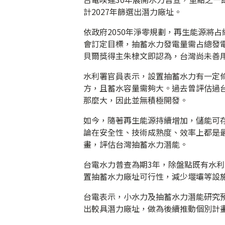
計2027年篩選出潛力廠址。
依政府2050年淨零規劃，再生能源將占
會訂定目標，抽蓄水力發電量需占總發
貝爾獎得主朱棣文即認為，台灣尚未善
水利署官員表示，設置抽蓄水力有一定
方，且蓄水容量需夠大。過去曾評估過
那麼大，因此並無積極開發。
如今，隨著再生能源持續增加，儲能可
論在安全性、技術成熟度、效率上都是
畫，評估台灣抽蓄水力潛能。
台電水力普查為期3年，除盤點既有水
置抽蓄水力廠址可行性，減少堰壩等設
台電表示，小水力及抽蓄水力潛能研究預
出較具潛力廠址，做為後續推動個別計