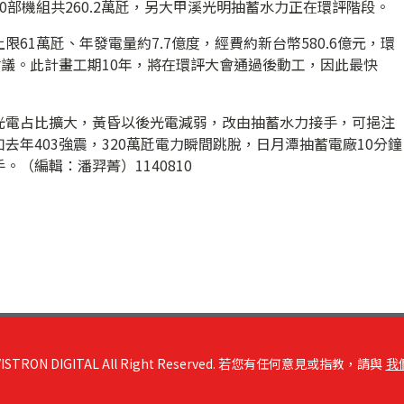
0部機組共260.2萬瓩，另大甲溪光明抽蓄水力正在環評階段。
61萬瓩、年發電量約7.7億度，經費約新台幣580.6億元，環
會議。此計畫工期10年，將在環評大會通過後動工，因此最快
光電占比擴大，黃昏以後光電減弱，改由抽蓄水力接手，可挹注
去年403強震，320萬瓩電力瞬間跳脫，日月潭抽蓄電廠10分鐘
（編輯：潘羿菁）1140810
RON DIGITAL All Right Reserved. 若您有任何意見或指教，請與
我