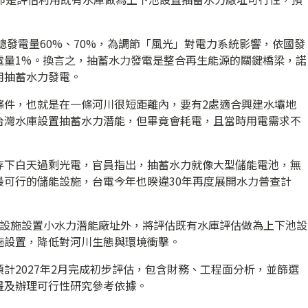
總發電量60%、70%，為調節「風光」對電力系統影響，依國發
電量1%。換言之，抽蓄水力發電是整合再生能源的關鍵橋梁，諾
用抽蓄水力發電。
條件，也就是在一條河川很短距離內，要有2處適合興建水壩地
台灣水庫設置抽蓄水力潛能，但畢竟會耗電，且當時用電需求不
存下白天過剩光電，官員指出，抽蓄水力就像大型儲能電池，無
最可行的儲能設施，台電今年也睽違30年再度展開水力普查計
利設施設置小水力潛能廠址外，將評估既有水庫評估做為上下池設
施設置，降低對河川生態與環境衝擊。
計2027年2月完成初步評估，包含財務、工程面分析，並篩選
畫及辦理可行性研究參考依據。