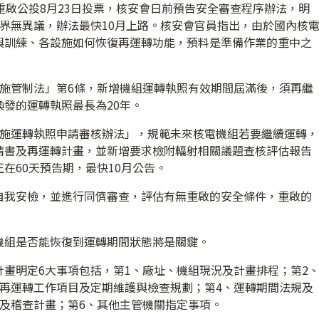
重啟公投8月23日投票，核安會日前預告安全審查程序辦法，明
界無異議，辦法最快10月上路。核安會官員指出，由於國內核
與訓練、各設施如何恢復再運轉功能，預料是準備作業的重中之
設施管制法」第6條，新增機組運轉執照有效期間屆滿後，須再繼
發的運轉執照最長為20年。
設施運轉執照申請審核辦法」，規範未來核電機組若要繼續運轉，
請書及再運轉計畫，並新增要求檢附輻射相關議題查核評估報告
在60天預告期，最快10月公告。
自我安檢，並進行同儕審查，評估有無重啟的安全條件，重啟的
機組是否能恢復到運轉期間狀態將是關鍵。
畫明定6大事項包括，第1、廠址、機組現況及計畫排程；第2
施再運轉工作項目及定期維護與檢查規劃；第4、運轉期間法規及
及稽查計畫；第6、其他主管機關指定事項。