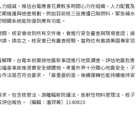
人力縮減，推估台電應會花費較多時間心力在組織、人力配置及
定期維護與檢查規劃，例如目前核三反應爐已無燃料，緊急補水
認相關系統能恢復到應有功能。
時間，核安會收到所有文件後，會進行安全審查與現場查證；過
申請，換言之，核安會已有審查經驗，當時也有邀請美國專家協
員解釋，台電本就需按地震新事證進行地質調查、評估地震危害
如福島事故後落實安全總體檢。考量外界十分關心地震安全，子
去作法是否符合要求，「最重要的是，後續運轉也能持續維持安
要求，包含核管法、游離輻射防護法、放射性物料管理法、核子
估報告。（編輯：潘羿菁）1140810