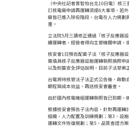
（中央社記者曾智怡台北10日電）核三
訂核電廠申請再運轉須提6大事項，若外
廠皆已進入除役階段，台電在人力規劃
重。
立法院5月三讀修正通過「核子反應器
續運轉者，經營者得向主管機關申請，換
核安會1日預告配套子法「核子反應器
需填具核子反應器設施運轉執照換照申
以及耐震安全評估說明，目前子法草案正
台電將待核管法子法正式公告後，啟動
期程與成本效益，再送核安會審查。
由於國內核電機組運轉執照皆已到期，
根據核安會預告子法內容，針對再運轉計
組織、人力配置及訓練規劃；第3、設
運轉文件恢復規劃；第5、品質查證方案