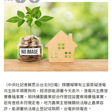
（中央社記者蘇思云台北9日電）媒體報導有立委質疑漁電
共生掛羊頭賣狗肉，經濟部能源署今天表示，漁電共生應落
實養殖事實，將持續跟農業部合作管控設置案場養殖事實，
若有查核未符規定者，地方農業主管機關依法廢止農業容
許，能源署依法廢止登記或執照，台電拆除電表。