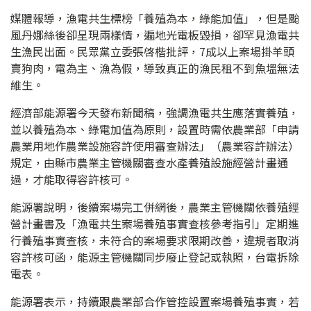
媒體報導，漁電共生標榜「養殖為本，綠能加值」，但是颱
風丹娜絲後卻呈現兩樣情，遍地光電板毀損，卻罕見漁電共
生漁民出面。民眾黨立委張啓楷批評，7成以上案場掛羊頭
賣狗肉，電為主、漁為假，導致真正的漁民租不到魚塭無法
維生。
經濟部能源署今天發布新聞稿，強調漁電共生應落實養殖，
並以養殖為本、綠電加值為原則，設置時需依農業部「申請
農業用地作農業設施容許使用審查辦法」（農業容許辦法）
規定，由縣市農業主管機關審查水產養殖設施經營計畫通
過，才能取得容許核可。
能源署說明，後續案場完工併網後，農業主管機關依養殖經
營計畫書及「漁電共生案場養殖事實查核參考指引」定期進
行養殖事實查核，未符合的案場要求限期改善，違規者取消
容許核可函，能源主管機關同步廢止登記或執照，台電拆除
電表。
能源署表示，持續跟農業部合作管控設置案場養殖事實，若