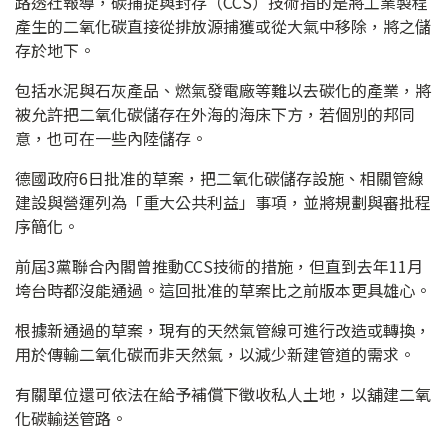
路透社報導，碳捕捉與封存（CCS）技術指的是將工業製程
產生的二氧化碳直接從排放源捕獲或從大氣中移除，將之儲
存於地下。
包括水泥與石灰產品、燃氣發電廠等難以去碳化的產業，將
被允許把二氧化碳儲存在外海的海床下方，若個別的邦同
意，也可在一些內陸儲存。
德國政府6日批准的草案，把二氧化碳儲存設施、相關管線
建設與營運列為「重大公共利益」事項，並將規劃與審批程
序簡化。
前屆3黨聯合內閣曾推動CCS技術的措施，但直到去年11月
垮台時都沒能通過。這回批准的草案比之前版本更具雄心。
根據新通過的草案，現有的天然氣管線可進行改造或轉換，
用於傳輸二氧化碳而非天然氣，以減少新建管道的需求。
有關單位還可依法在給予補償下徵收私人土地，以舖建二氧
化碳輸送管路。