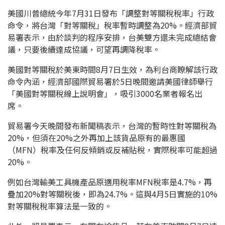
美國川普總統今年7月31日發布「調整對等關稅稅率」行政
命令，將台灣「對等關稅」稅率暫時調整為20%。經濟部貿
易署表示，由於談判的程序安排，台美雙方還未完成總結會
議，只要後續達成協議，可望再調降稅率。
美國對等關稅於美東時間8月7日生效，為利台商瞭解該行政
命令內涵，經濟部國際貿易署於5日晚間邀請美國律師舉行
「美國對等關稅線上說明會」，吸引3000名業者報名出
席。
貿易署今天晚間發布新聞稿表示，台灣的暫時性對等關稅為
20%，但須在20%之外再加上該貨品原有的最惠國
（MFN）稅率及任何反傾銷或反補貼稅，實際稅率可能超過
20%。
例如台灣輸美工具機產品原適用稅率MFN稅率是4.7%，再
疊加20%對等關稅後，即為24.7%。這與4月5日實施的10%
對等關稅稅率算法是一致的。