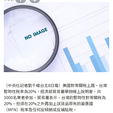
（中央社記者劉千綾台北8日電）美國對等關稅上路，台灣
暫時性稅率為20%。經濟部貿易署舉辦線上說明會，共
3000名業者參加。貿易署表示，台灣的暫時性對等關稅為
20%，但須在20%之外再加上該貨品原有的最惠國
（MFN）稅率及任何反傾銷或反補貼稅。