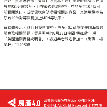
此外，貿易署表示，有關在途貨品，若在美東時間8月7日凌
晨零時1分前裝船，且在最後運輸途中，並於今年10月5日
前報關進口，或從保稅倉儲提領報關的貨品，其適用稅率為
原有10%對等關稅加上MFN等稅率。
貿易署表示，8月5日說明會中，許多出口商詢問美國海關通
關實務相關問題，貿易署將於8月13日晚間7時加辦一場
「美國通關實務說明會」，歡迎業者報名參加。（編輯：楊
蘭軒）1140808
萬睿數位股份有限公司 ©VISTRON
DIGITAL All Right Reserved. 若您有任