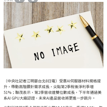
（中央社記者江明晏台北8日電）受惠AI伺服器材料規格提
升，帶動高階鑽針需求成長，尖點第2季稅後淨利季增
51%；聯茂表示，第2季營收達雙位數成長，下半年通過美
系AI GPU大廠認證，未來AI產品營收將更進一步跳升。