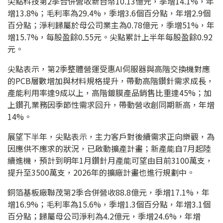
尖點科技第2季合併營收新台幣10.13億元，季增14.1%，年
增13.8%；毛利率為29.4%，季增3.6個百分點，年增2.9個
百分點；淨利歸屬於母公司業主為0.78億元，季增51%，年
增15.7%，每股盈餘0.55元。尖點累計上半年每股盈餘0.92
元。
尖點表示，第2季整體營運受惠AI伺服器與高階交換機對應
的PCB層數增加與材料規格提升，帶動高階鑽針需求成長，
產能利用率達9成以上，高階鍍膜產品銷售比重達45%；加
上鑽孔業務因季節性需求回升，帶動營收創同期新高，年增
14%。
展望下半年，尖點表示，主力客戶對後續需求正向樂觀，為
因應供不應求的狀況，已啟動擴產計畫；新產能自7月起陸
續進機，預計到明年1月鑽針月產能可望由目前3100萬支，
提升至3500萬支，2026年的擴廠計畫也進行規劃中。
銅箔基板廠聯茂第2季合併營收88.8億元，季增17.1%，年
增16.9%；毛利率為15.6%，季增1.3個百分點，年增3.1個
百分點；歸屬母公司淨利為4.2億元，季增24.6%，年增