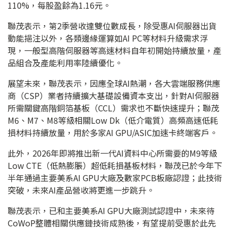
110%，每股盈餘為1.16元。
聯茂表示，第2季營收達雙位數成長，除受惠AI伺服器出貨
動能挹注以外，各類邊緣運算如AI PC等材料升級需求浮
現，一般型高階伺服器等高速材料自年初開始持續放量，產
品組合及產能利用率陸續優化。
展望未來，聯茂表示，因應全球AI熱潮，各大雲端服務供應
商（CSP）業者持續擴大基礎設備資本支出，針對AI伺服器
所需關鍵高階銅箔基板（CCL）需求也不斷快速提升；聯茂
M6、M7、M8等級相關Low Dk（低介電質）高頻高速低耗
損材料持續放量，用於多家AI GPU/ASIC加速卡終端客戶。
此外，2026年即將推出新一代AI資料中心所需要的M9等級
Low CTE（低熱膨脹）超低耗損基板材料，聯茂已於今年下
半年通過主要美系AI GPU大廠及數家PCB板廠認證；此技術
突破，未來AI產品營收將更進一步跳升。
聯茂表示，已和主要美系AI GPU大廠測試認證中，未來待
CoWoP整體相關供應鏈技術成熟後，有望提前受惠於此先