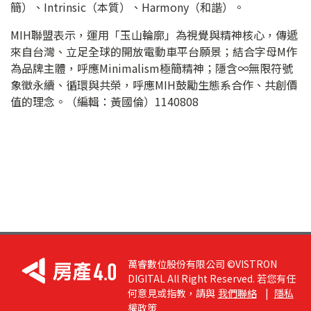
簡）、Intrinsic（本質）、Harmony（和諧）。
MIH聯盟表示，運用「玉山輪廓」為視覺與精神核心，傳遞
來自台灣、立足全球的開放電動車平台願景；結合字母M作
為品牌主體，呼應Minimalism極簡精神；隱含∞無限符號
象徵永續、循環與共榮，呼應MIH鼓勵生態系合作、共創價
值的理念。（編輯：黃國倫）1140808
萬睿數位股份有限公司 ©VISTRON
DIGITAL All Right Reserved. 若您有任
何意見或指教，請與
我們聯絡
|
隱私
權政策