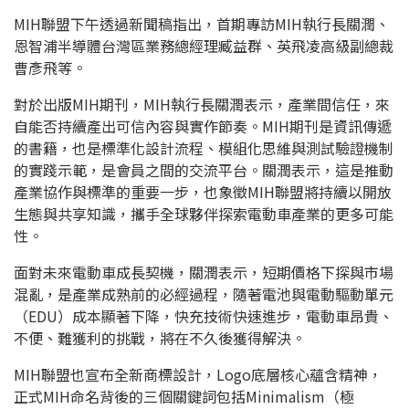
MIH聯盟下午透過新聞稿指出，首期專訪MIH執行長關潤、
恩智浦半導體台灣區業務總經理臧益群、英飛凌高級副總裁
曹彥飛等。
對於出版MIH期刊，MIH執行長關潤表示，產業間信任，來
自能否持續產出可信內容與實作節奏。MIH期刊是資訊傳遞
的書籍，也是標準化設計流程、模組化思維與測試驗證機制
的實踐示範，是會員之間的交流平台。關潤表示，這是推動
產業協作與標準的重要一步，也象徵MIH聯盟將持續以開放
生態與共享知識，攜手全球夥伴探索電動車產業的更多可能
性。
面對未來電動車成長契機，關潤表示，短期價格下探與市場
混亂，是產業成熟前的必經過程，隨著電池與電動驅動單元
（EDU）成本顯著下降，快充技術快速進步，電動車昂貴、
不便、難獲利的挑戰，將在不久後獲得解決。
MIH聯盟也宣布全新商標設計，Logo底層核心蘊含精神，
正式MIH命名背後的三個關鍵詞包括Minimalism（極