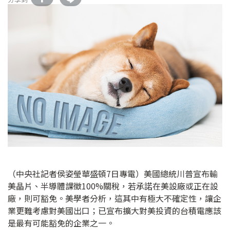
（中央社記者侯姿瑩華盛頓7日專電）美國總統川普宣布輸
美晶片、半導體課徵100%關稅，若承諾在美設廠或正在設
廠，則可豁免。美學者分析，這其中有極大不確定性，讓企
業更難考慮對美國出口；已宣布擴大對美投資的台積電應該
是最有可能豁免的企業之一。