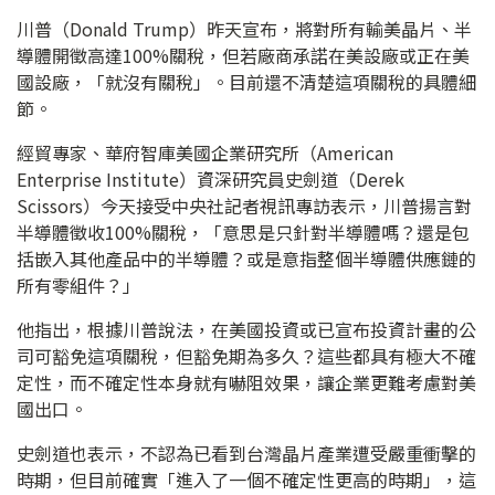
川普（Donald Trump）昨天宣布，將對所有輸美晶片、半
導體開徵高達100%關稅，但若廠商承諾在美設廠或正在美
國設廠，「就沒有關稅」。目前還不清楚這項關稅的具體細
節。
經貿專家、華府智庫美國企業研究所（American
Enterprise Institute）資深研究員史劍道（Derek
Scissors）今天接受中央社記者視訊專訪表示，川普揚言對
半導體徵收100%關稅，「意思是只針對半導體嗎？還是包
括嵌入其他產品中的半導體？或是意指整個半導體供應鏈的
所有零組件？」
他指出，根據川普說法，在美國投資或已宣布投資計畫的公
司可豁免這項關稅，但豁免期為多久？這些都具有極大不確
定性，而不確定性本身就有嚇阻效果，讓企業更難考慮對美
國出口。
史劍道也表示，不認為已看到台灣晶片產業遭受嚴重衝擊的
時期，但目前確實「進入了一個不確定性更高的時期」，這