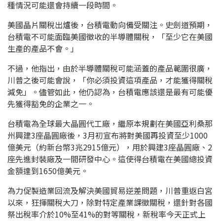
種情況可能還會持續一段時間。
美國晶片關稅出爐後，台積電動向備受關注。史劍道預期，
台積電不可能面臨美國徵收的半導體關稅，「至少它在美國
生產的產品不會。」
不過，他指出，由於半導體關稅可能涵蓋的產品範圍很廣，
川普之後可能會說，「你必須投資這項產品，才能獲得關稅
減免」。儘管如此，他仍認為，台積電應該還是最有可能優
先獲得豁免的企業之一。
台積電為全球最大晶圓代工廠，繼原本規劃在美國亞利桑那
州興建3座晶圓廠後，3月初宣布將對美國再投資至少1000
億美元（約新台幣3兆2915億元），用於興建3座晶圓廠、2
座先進封裝廠及一間研發中心。這使得台積電在美國總投資
金額達到1650億美元。
為力促製造業回流及解決美國貿易逆差問題，川普重返白宮
以來，狂揮關稅大刀，除對特定產業課徵關稅，還針對各國
祭出稅率介於10%至41%的對等關稅，新稅率今天正式上