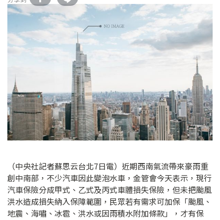
（中央社記者蘇思云台北7日電）近期西南氣流帶來豪雨重
創中南部，不少汽車因此變泡水車，金管會今天表示，現行
汽車保險分成甲式、乙式及丙式車體損失保險，但未把颱風
洪水造成損失納入保障範圍，民眾若有需求可加保「颱風、
地震、海嘯、冰雹、洪水或因雨積水附加條款」，才有保