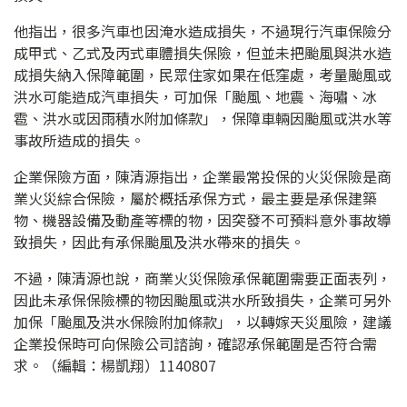
他指出，很多汽車也因淹水造成損失，不過現行汽車保險分
成甲式、乙式及丙式車體損失保險，但並未把颱風與洪水造
成損失納入保障範圍，民眾住家如果在低窪處，考量颱風或
洪水可能造成汽車損失，可加保「颱風、地震、海嘯、冰
雹、洪水或因雨積水附加條款」，保障車輛因颱風或洪水等
事故所造成的損失。
企業保險方面，陳清源指出，企業最常投保的火災保險是商
業火災綜合保險，屬於概括承保方式，最主要是承保建築
物、機器設備及動產等標的物，因突發不可預料意外事故導
致損失，因此有承保颱風及洪水帶來的損失。
不過，陳清源也說，商業火災保險承保範圍需要正面表列，
因此未承保保險標的物因颱風或洪水所致損失，企業可另外
加保「颱風及洪水保險附加條款」，以轉嫁天災風險，建議
企業投保時可向保險公司諮詢，確認承保範圍是否符合需
求。（編輯：楊凱翔）1140807