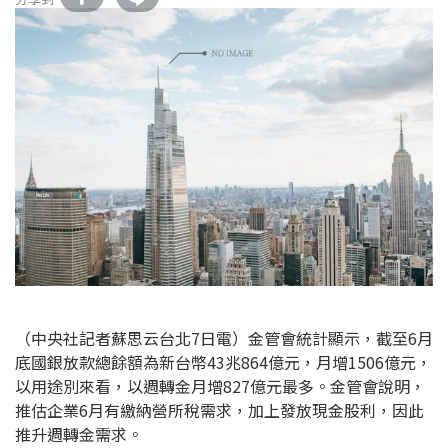
（中央社記者蘇思云台北7日電）金管會統計顯示，截至6月
底國銀放款總餘額為新台幣43兆864億元，月增1506億元，
以用途別來看，以週轉金月增827億元最多。金管會說明，
推估企業6月有繳納營所稅需求，加上發放現金股利，因此
推升週轉金需求。