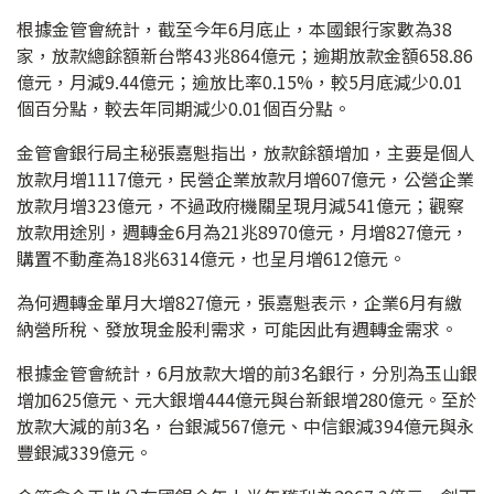
根據金管會統計，截至今年6月底止，本國銀行家數為38
家，放款總餘額新台幣43兆864億元；逾期放款金額658.86
億元，月減9.44億元；逾放比率0.15%，較5月底減少0.01
個百分點，較去年同期減少0.01個百分點。
金管會銀行局主秘張嘉魁指出，放款餘額增加，主要是個人
放款月增1117億元，民營企業放款月增607億元，公營企業
放款月增323億元，不過政府機關呈現月減541億元；觀察
放款用途別，週轉金6月為21兆8970億元，月增827億元，
購置不動產為18兆6314億元，也呈月增612億元。
為何週轉金單月大增827億元，張嘉魁表示，企業6月有繳
納營所稅、發放現金股利需求，可能因此有週轉金需求。
根據金管會統計，6月放款大增的前3名銀行，分別為玉山銀
增加625億元、元大銀增444億元與台新銀增280億元。至於
放款大減的前3名，台銀減567億元、中信銀減394億元與永
豐銀減339億元。