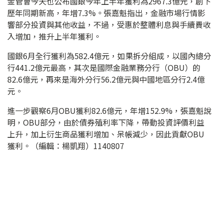
金管會今天也公布國銀今年上半年獲利為2967.3億元，創下
歷年同期新高，年增7.3%。張嘉魁指出，金融市場行情影
響部分投資與其他收益，不過，受惠於整體利息與手續費收
入增加，推升上半年獲利。
國銀6月全行獲利為582.4億元，如果拆分組成，以國內總分
行441.2億元最高，其次是國際金融業務分行（OBU）的
82.6億元，再來是海外分行56.2億元與中國地區分行2.4億
元。
進一步觀察6月OBU獲利82.6億元，年增152.9%，張嘉魁說
明，OBU部分，由於債券殖利率下降，帶動投資評價利益
上升，加上衍生商品獲利增加、呆帳減少，因此貢獻OBU
獲利。（編輯：楊凱翔）1140807