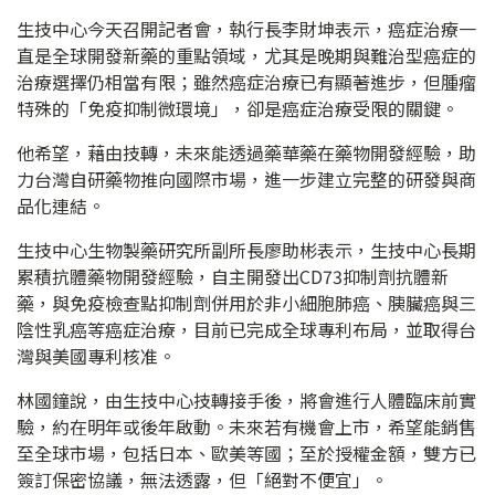
生技中心今天召開記者會，執行長李財坤表示，癌症治療一
直是全球開發新藥的重點領域，尤其是晚期與難治型癌症的
治療選擇仍相當有限；雖然癌症治療已有顯著進步，但腫瘤
特殊的「免疫抑制微環境」，卻是癌症治療受限的關鍵。
他希望，藉由技轉，未來能透過藥華藥在藥物開發經驗，助
力台灣自研藥物推向國際市場，進一步建立完整的研發與商
品化連結。
生技中心生物製藥研究所副所長廖助彬表示，生技中心長期
累積抗體藥物開發經驗，自主開發出CD73抑制劑抗體新
藥，與免疫檢查點抑制劑併用於非小細胞肺癌、胰臟癌與三
陰性乳癌等癌症治療，目前已完成全球專利布局，並取得台
灣與美國專利核准。
林國鐘說，由生技中心技轉接手後，將會進行人體臨床前實
驗，約在明年或後年啟動。未來若有機會上市，希望能銷售
至全球市場，包括日本、歐美等國；至於授權金額，雙方已
簽訂保密協議，無法透露，但「絕對不便宜」。