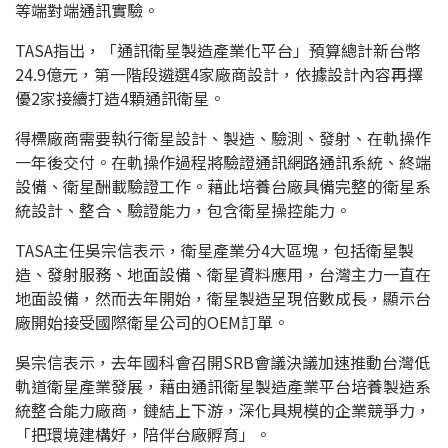
等端對端通訊實驗。
TASA指出，「通訊衛星製造產業化平台」預算總計新台幣
24.9億元，第一階段遴選4家廠商設計，依據設計內容再擇
優2家接續打造4顆通訊衛星。
得標廠商需要執行衛星設計、製造、驗測、發射、在軌操作
一年後交付。在軌操作過程將驗證通訊網路通訊系統、終端
設備、衛星酬載驗證工作。藉此培養台廠具備完整的衛星系
統設計、整合、驗證能力，包含衛星操控能力。
TASA主任吳宗信表示，衛星產業分4大區塊，包括衛星製
造、發射服務、地面設備、衛星資料應用，台灣主力一直在
地面設備，然而去年開始，衛星製造呈現倍數成長，顯示台
廠開始接受國際衛星公司的OEM訂單。
吳宗信表示，去年國科會召開SRB會議決議加速推動台灣低
軌道衛星產業發展，藉由通訊衛星製造產業平台培養製造系
統整合能力廠商，鏈結上下游，深化具規模的企業競爭力，
「把環境建構好，陪伴台廠孵育」。