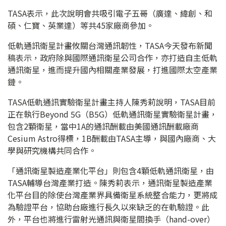
TASA表示，此次說明會共吸引電子五哥（廣達、緯創、和
碩、仁寶、英業達）等共45家廠商參加。
低軌通訊衛星計畫攸關台灣通訊韌性，TASA今天發布新聞
稿表示，政府除與國際通訊衛星公司合作，亦打造自主低軌
通訊衛星，進而提升國內相關產業發展，打進國際太空產業
鏈。
TASA低軌通訊實驗衛星計畫主持人陳秀莉說明，TASA目前
正在執行Beyond 5G（B5G）低軌通訊衛星實驗衛星計畫，
包含2顆衛星，當中1A的通訊酬載由美國通訊酬載廠商
Cesium Astro得標，1B酬載由TASA主導，與國內廠商、大
學與研究機構共同合作。
「通訊衛星製造產業化平台」則包含4顆低軌通訊衛星，由
TASA輔導台灣產業打造。陳秀莉表示，通訊衛星製造產業
化平台目的除使台灣產業界具備衛星系統整合能力，更將成
為驗證平台，協助台廠進行長久以來缺乏的在軌驗證。此
外，平台也將進行雷射光通訊與衛星間換手（hand-over）