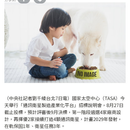
（中央社記者劉千綾台北7日電）國家太空中心（TASA）今
天舉行「通訊衛星製造產業化平台」招標說明會，8月27日
截止投標，預計評審後9月決標，第一階段遴選4家廠商設
計，再擇優2家接續打造4顆通訊衛星，計畫2029年發射，
在軌保固1年、衛星任務3年。