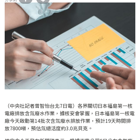
（中央社記者曾智怡台北7日電）各界關切日本福島第一核
電廠排放含氚廢水作業，據核安會掌握，日本福島第一核電
廠今天啟動第14批次含氚廢水排放作業，預計19天時間排
放7800噸，預估氚總活度約3.0兆貝克。