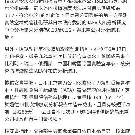
核安會今天發布新聞稿表示，根據東電公司5日公布含氚廢
水分析結果，氚以外的核種濃度與法規限值比值總和為
0.12，符合小於1的判定值。另東電公司委託的第三方量測
實驗室株式會社化研與日本政府委託的JAEA大熊分析研究
中心分析結果分別為0.13及0.12，與東電公司分析結果一
致。
另外，IAEA執行第4次追加取樣監測措施，在今年6月17日
赴日採樣，樣品亦為本批次排放前含氚廢水，參與成員來自
比利時、瑞士、俄羅斯、中國和韓國等國實驗室專家，核安
會將持續關注IAEA發布的分析結果。
據核安會掌握，日本東京電力公司依據原子力規制委員會核
准，且經國際原子能總署（IAEA）審查確認的評估流程，定
期檢討「測量與評估對象核種」；考量鈰-144（Ce-144）
於過往13批次排放前分析報告中皆未檢出，且具有較短半衰
期（約285天），因此自本批次起，鈰-144核種調整為東電
公司排放前自主測量核種。
核安會指出，交通部中央氣象署每日依日本福島第一核電廠