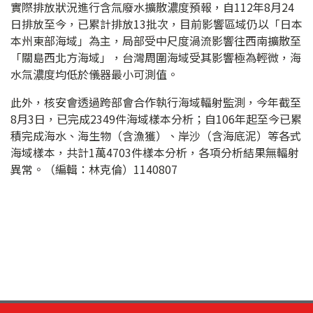
實際排放狀況進行含氚廢水擴散濃度預報，自112年8月24
日排放至今，已累計排放13批次，目前影響區域仍以「日本
本州東部海域」為主，局部受中尺度渦流影響往西南擴散至
「關島西北方海域」，台灣周圍海域受其影響極為輕微，海
水氚濃度均低於儀器最小可測值。
此外，核安會透過跨部會合作執行海域輻射監測，今年截至
8月3日，已完成2349件海域樣本分析；自106年起至今已累
積完成海水、海生物（含漁獲）、岸沙（含海底泥）等各式
海域樣本，共計1萬4703件樣本分析，各項分析結果無輻射
異常。（編輯：林克倫）1140807